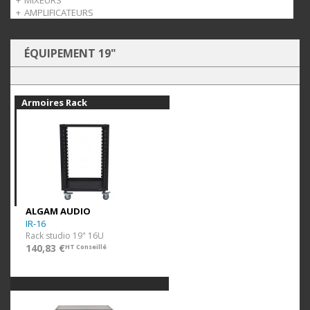
MIXEURS
Support ordinateur
AMPLIFICATEURS
Mixeurs audio
Mixeurs zoneurs
Amplis casque
ÉQUIPEMENT 19"
Armoires Rack
ALGAM AUDIO
IR-16
Rack studio 19" 16U
140,83 €
HT Conseillé