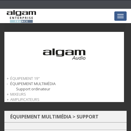
Togg
navig
ÉQUIPEMENT 19"
ÉQUIPEMENT MULTIMÉDIA
Armoires Rack
Portes
Support ordinateur
MIXEURS
Panneau arrière
AMPLIFICATEURS
Panneaux d'obturation
Mixeurs audio
Grilles d'aération
Mixeurs zoneurs
Amplis casque
Plateaux rackables
Tiroirs rackables
ÉQUIPEMENT MULTIMÉDIA
>
SUPPORT
Options
ORDINATEUR