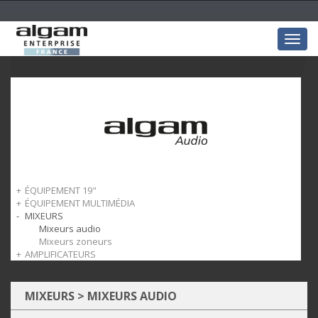
Togg
navig
ÉQUIPEMENT 19"
ÉQUIPEMENT MULTIMÉDIA
Armoires Rack
MIXEURS
Portes
Support ordinateur
Panneau arrière
Mixeurs audio
Panneaux d'obturation
Mixeurs zoneurs
AMPLIFICATEURS
Grilles d'aération
Plateaux rackables
Amplis casque
Tiroirs rackables
Options
MIXEURS
>
MIXEURS AUDIO