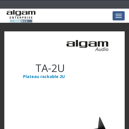
Togg
navig
TA-2U
Plateau rackable 2U