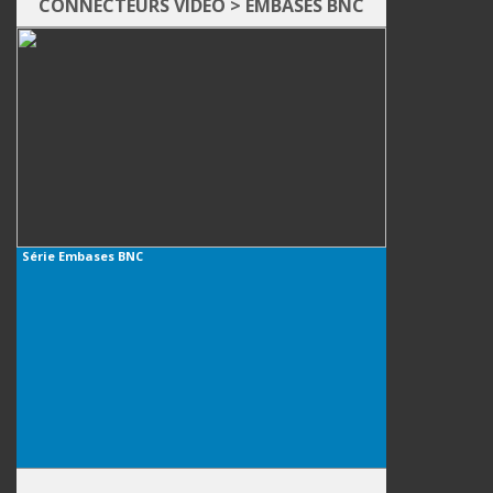
Divers
CONNECTEURS VIDEO
>
EMBASES BNC
Série
Embases BNC