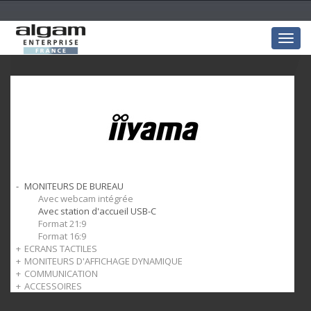
Togg
navig
MONITEURS DE BUREAU
Avec webcam intégrée
Avec station d'accueil USB-C
Format 21:9
Format 16:9
ECRANS TACTILES
MONITEURS D'AFFICHAGE DYNAMIQUE
Tactile pro avec Android OS
COMMUNICATION
Tactile résistif
Dynamique paysage
ACCESSOIRES
Tactile Capacitif Projeté
Dynamique paysage + portrait 24/7
Webcam & enceinte
Tactile Open Frame
Support de bureau