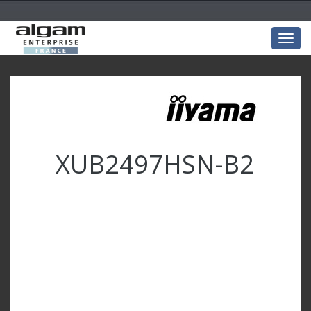
Togg
navig
XUB2497HSN-B2