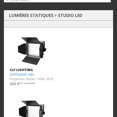
TOUR-CASES
CROCHETS
MACHINES À FUMÉE
POUR MACHINE À FUMÉE
MACHINES À BROUILLARD
AVEC ROULETTES
VALISES
TROLLEY SUR ROULETTES
LUMIÈRES STATIQUES
>
STUDIO LED
CLF LIGHTING
SOFTLIGHT-100
Projecteur Studio 100W - IP20
430 €
HT Conseillé