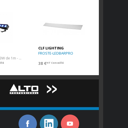
CLF LIGHTING
FROSTE-LEDBARPRO
Barre de LED RGBW de 1m - IP65
38 €
llé
HT Conseillé