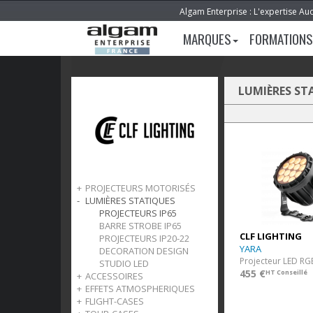
Algam Enterprise : L'expertise Au
MARQUES
FORMATIONS
LUMIÈRES ST
PROJECTEURS MOTORISÉS
LUMIÈRES STATIQUES
LED
LAMPES
PROJECTEURS IP65
BARRE STROBE IP65
CLF LIGHTING
PROJECTEURS IP20-22
YARA
DECORATION DESIGN
Projecteur LED RG
STUDIO LED
455 €
HT Conseillé
ACCESSOIRES
EFFETS ATMOSPHERIQUES
SYSTEME SANS FIL
FLIGHT-CASES
CABLES D'ALIMENTATION
VENTILATEURS