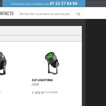
01 53 27 64 94
Contactez nos conseillers au
ONTACTS
CLF LIGHTING
ODIN
1 470 €
é
HT Conseillé