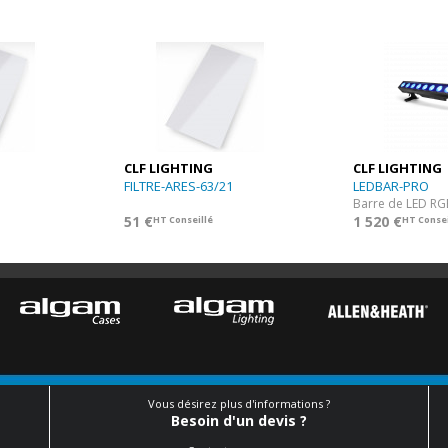
CLF LIGHTING
CLF LIGHTING
FILTRE-ARES-63/21
LEDBAR-PRO
51 €
1 520 €
HT Conseillé
HT Consei
Vous désirez plus d'informations ?
Besoin d'un devis ?