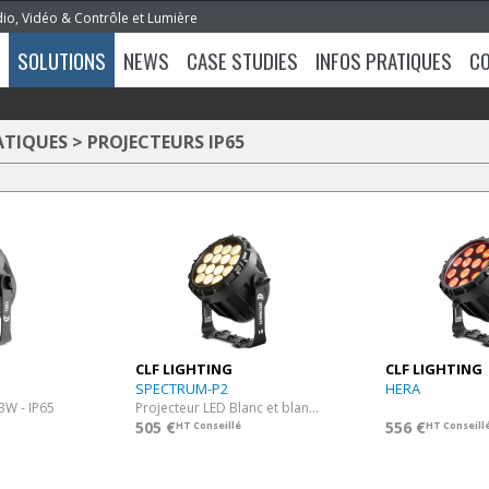
dio, Vidéo & Contrôle et Lumière
SOLUTIONS
NEWS
CASE STUDIES
INFOS PRATIQUES
C
ATIQUES
>
PROJECTEURS IP65
CLF LIGHTING
CLF LIGHTING
SPECTRUM-P2
HERA
BW - IP65
Projecteur LED Blanc et blanc Chaud - IP65
505 €
556 €
HT Conseillé
HT Conseill