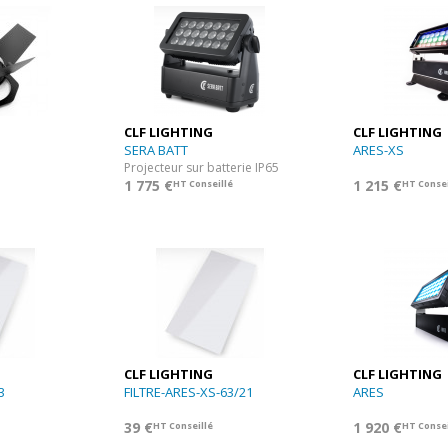
CLF LIGHTING
CLF LIGHTING
SERA BATT
ARES-XS
Projecteur sur batterie IP65
1 775 €
1 215 €
HT Conseillé
HT Consei
CLF LIGHTING
CLF LIGHTING
3
FILTRE-ARES-XS-63/21
ARES
39 €
1 920 €
HT Conseillé
HT Consei