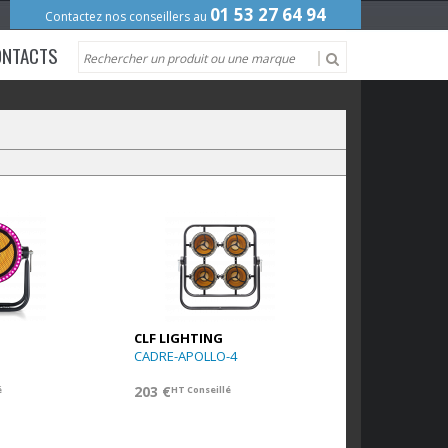
01 53 27 64 94
Contactez nos conseillers au
ONTACTS
CLF LIGHTING
CADRE-APOLLO-4
203 €
é
HT Conseillé