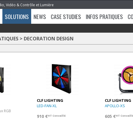
dio, Vidéo & Contrôle et Lumière
SOLUTIONS
NEWS
CASE STUDIES
INFOS PRATIQUES
C
ATIQUES
>
DECORATION DESIGN
CLF LIGHTING
CLF LIGHTING
LED-FAN-XL
APOLLO-XS
eux RGB
910 €
605 €
HT Conseillé
HT Conseill