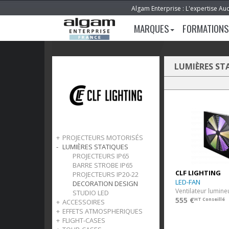
Algam Enterprise : L'expertise Au
MARQUES
FORMATIONS
LUMIÈRES ST
PROJECTEURS MOTORISÉS
LUMIÈRES STATIQUES
LED
LAMPES
PROJECTEURS IP65
BARRE STROBE IP65
CLF LIGHTING
PROJECTEURS IP20-22
LED-FAN
DECORATION DESIGN
Ventilateur lumin
STUDIO LED
555 €
HT Conseillé
ACCESSOIRES
EFFETS ATMOSPHERIQUES
SYSTEME SANS FIL
FLIGHT-CASES
CABLES D'ALIMENTATION
VENTILATEURS