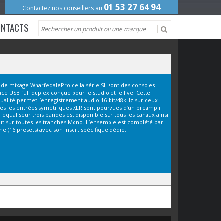
01 53 27 64 94
Contactez nos conseillers au
ONTACTS
s de mixage WharfedalePro de la série SL sont des consoles
ace USB full duplex conçue pour le studio et le live. Cette
qualité permet l’enregistrement audio 16-bit/48kHz sur deux
tes les entrées symétriques XLR sont pourvues d’un préampli
n équaliseur trois bandes est disponible sur tous les canaux ainsi
aut sur toutes les tranches Mono. L’ensemble est complété par
ne (16 presets) avec son insert spécifique dédié.