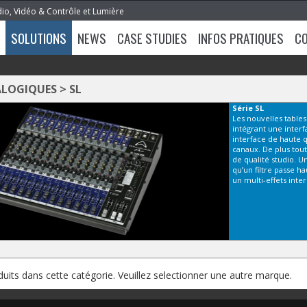
dio, Vidéo & Contrôle et Lumière
SOLUTIONS
NEWS
CASE STUDIES
INFOS PRATIQUES
C
ALOGIQUES
>
SL
Série
SL
Les nouvelles table
intégrant une interf
interface de haute 
canaux. De plus tou
de qualité studio. U
qu’un filtre passe h
un multi-effets inter
oduits dans cette catégorie. Veuillez selectionner une autre marque.