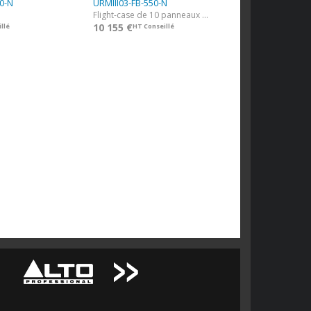
0-N
URMIII03-FB-550-N
Flight-case de 10 panneaux de 50x50 URM3
10 155 €
llé
HT Conseillé