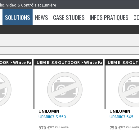
dio, Vidéo & Contrôle et Lumière
SOLUTIONS
NEWS
CASE STUDIES
INFOS PRATIQUES
C
DOOR > White Face Corner
URM III 3.9 OUTDOOR > White Face Courbe
URM III 3.9 OU
UNILUMIN
UNILUMIN
URMIII03-S-550
URMIII03-5X5
970 €
750 €
HT Conseillé
HT Conseill