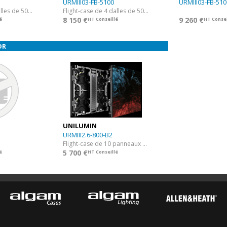
URMIII03-FB-5100
URMIII03-FB-510
Flight-case de 8 dalles de 50x50 URM03
Flight-case de 4 dalles de 50x100 URM03
8 150 €
9 260 €
é
HT Conseillé
HT Consei
OR
UNILUMIN
URMIII2.6-800-B2
Flight-case de 10 panneaux de 50x50 URM3 2.6
5 700 €
é
HT Conseillé