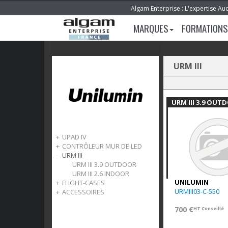
Algam Enterprise : L'expertise Au
MARQUES
FORMATIONS
URM III
URM III 3.9 OUT
UPAD IV
CONTRÔLEUR MUR DE LED
UPAD IV 1.9
URM III
CONTÔLEUR NOVASTAR
CARTE RECEPTION
URM III 3.9 OUTDOOR
URM III 2.6 INDOOR
UNILUMIN
FLIGHT-CASES
URMIII03-C-550
ACCESSOIRES
Flightcase UPAD IV
Flightcase URM III
UPAD IV
700 €
HT Conseillé
URM III