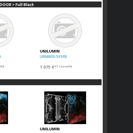
TDOOR > Full Black
UNILUMIN
B
URMIII03-5X5FB
1 075 €
llé
HT Conseillé
UNILUMIN