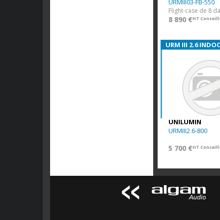
URMIII03-FB-550
8 890 €
HT Conseill
URM III 2.6 INDO
UNILUMIN
URMIII2.6-800
5 700 €
HT Conseill