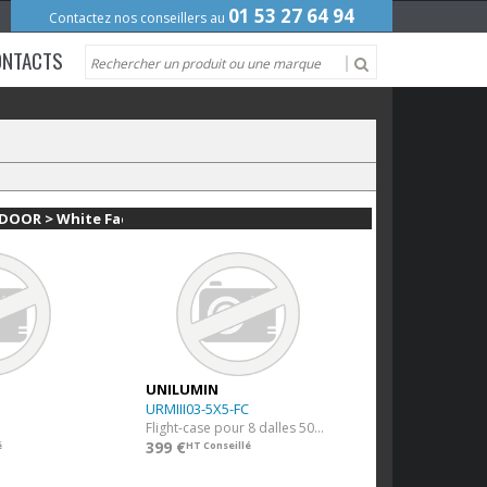
01 53 27 64 94
Contactez nos conseillers au
ONTACTS
TDOOR > White Face
UNILUMIN
URMIII03-5X5-FC
Flight-case pour 8 dalles 500x500mm
399 €
é
HT Conseillé