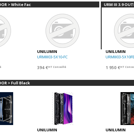
OOR > White Face
URM III 3.9 OU
UNILUMIN
UNILUMIN
URMIII03-5X10-FC
URMIII03-5X10F
394 €
1 950 €
é
HT Conseillé
HT Consei
OR > Full Black
UNILUMIN
UNILUMIN