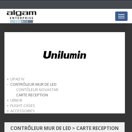
Togg
navig
UPAD IV
CONTRÔLEUR MUR DE LED
UPAD IV 1.9
CONTÔLEUR NOVASTAR
CARTE RECEPTION
URM III
FLIGHT-CASES
URM III 3.9 OUTDOOR
ACCESSOIRES
URM III 2.6 INDOOR
Flightcase UPAD IV
Flightcase URM III
UPAD IV
URM III
CONTRÔLEUR MUR DE LED
>
CARTE RECEPTION