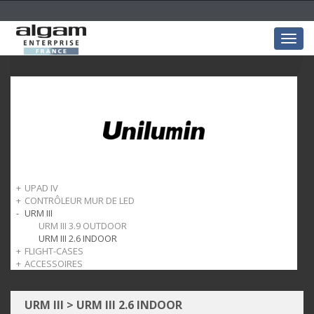
Togg
navig
UPAD IV
CONTRÔLEUR MUR DE LED
UPAD IV 1.9
URM III
CONTÔLEUR NOVASTAR
CARTE RECEPTION
URM III 3.9 OUTDOOR
URM III 2.6 INDOOR
FLIGHT-CASES
ACCESSOIRES
Flightcase UPAD IV
Flightcase URM III
UPAD IV
URM III
URM III
>
URM III 2.6 INDOOR