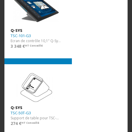
Q-SYS
TSC-101-G3
Ecran de contrôle 10,1" Q-Sys (POE) mural
3 348 €
HT Conseillé
Q-SYS
TSC-50T-G3
Support de table pour TSC-50-G3
274 €
HT Conseillé