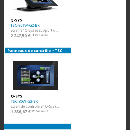
Q-SYS
TSC-80TW-G2-BK
Ecran 8" Q-Sys et support de table
2 247,50 €
HT Conseillé
Panneaux de contrôle > TSC
Q-SYS
TSC-80W-G2-BK
Ecran de contrôle 8" Q-Sys (POE) mural
1 836,67 €
HT Conseillé