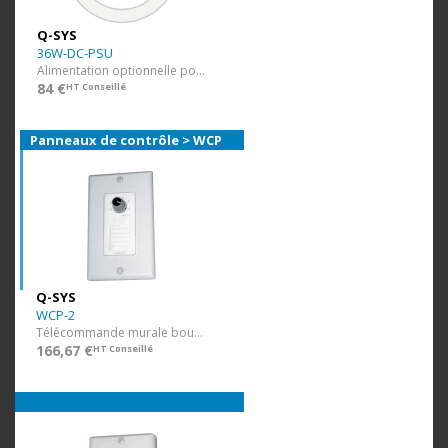
Q-SYS
36W-DC-PSU
Alimentation optionnelle pour QSP-11
84 €
HT Conseillé
Panneaux de contrôle > WCP
Q-SYS
WCP-2
Télécommande murale bouton rotatif
166,67 €
HT Conseillé