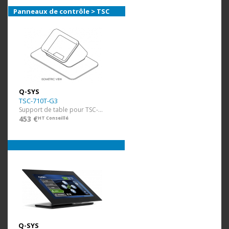
Panneaux de contrôle > TSC
Q-SYS
TSC-710T-G3
Support de table pour TSC-70-G3 et TSC-101-G3
453 €
HT Conseillé
Q-SYS