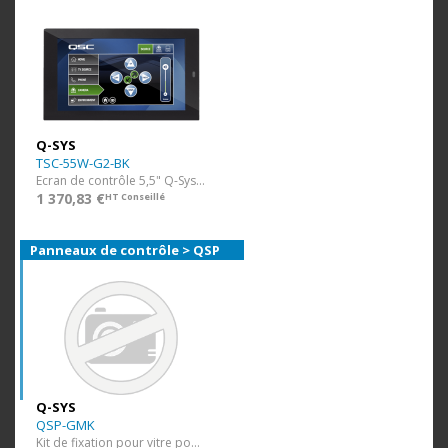
Q-SYS
TSC-55W-G2-BK
Ecran de contrôle 5,5" Q-Sys (POE) mural
1 370,83 €
HT Conseillé
Panneaux de contrôle > QSP
Q-SYS
QSP-GMK
Kit de fixation pour vitre pour QSP-11