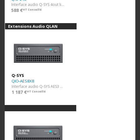
Interface audio Q-SYS 4out line, POE
588 €
HT Conseillé
Extensions Audio QLAN
Q-SYS
QIO-AES8X8
Interface audio Q-SYS AES3 8x8
1 187 €
HT Conseillé