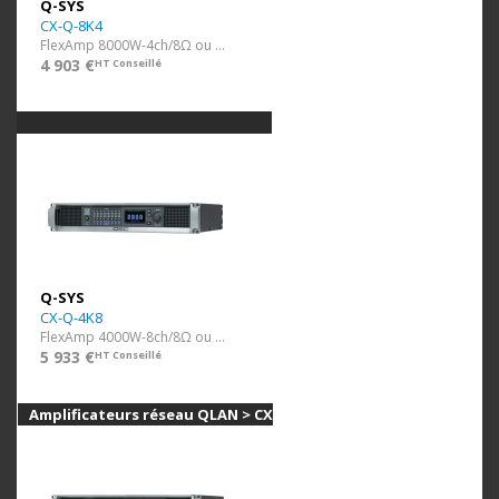
Q-SYS
CX-Q-8K4
FlexAmp 8000W-4ch/8Ω ou 100V (Q-Lan)
4 903 €
HT Conseillé
Q-SYS
CX-Q-4K8
FlexAmp 4000W-8ch/8Ω ou 100V (Q-Lan)
5 933 €
HT Conseillé
Amplificateurs réseau QLAN > CX-Q