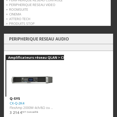
PERIPHERIQUE RESEAU CONTRÔLE
PERIPHERIQUE RESEAU VIDEO
Extensions Contrôle QLAN
ROOMSUITE
Panneaux de contrôle
Caméras
CINEMA
Extensions Video QLAN
RoomSuite
ATTERO TECH
VisionSuite
Collaboration Bar
CINEMA
PRODUITS STOP
Amplificateurs
Universal AV
Axon
Legacy
Axiom
Zip4
PERIPHERIQUE RESEAU AUDIO
Synapse
Accessoires
Amplificateurs réseau QLAN > CX-Q
Q-SYS
CX-Q-2K4
FlexAmp 2000W-4ch/8Ω ou 100V (Q-Lan)
3 214 €
HT Conseillé