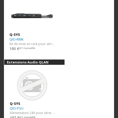
Q-SYS
QIO-RMK
Kit de mise en rack pour série QIO
193 €
HT Conseillé
Extensions Audio QLAN
Q-SYS
QIO-PSU
Alimentation 24V pour série QIO
187 €
HT Conseillé