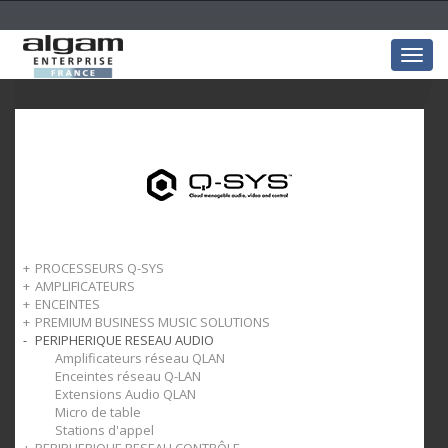
Togg
navig
PROCESSEURS Q-SYS
AMPLIFICATEURS
Q-Sys Core
ENCEINTES
Périphériques Réseau
Amplificateurs compacts
PREMIUM BUSINESS MUSIC SOLUTIONS
Amplis de puissance
Enceintes plafond
PERIPHERIQUE RESEAU AUDIO
Enceintes murales
Amplificateurs
Enceintes suspendues
Mixeurs
Amplificateurs réseau QLAN
Enceintes extérieures
Contrôle
Enceintes réseau Q-LAN
Enceintes sonorisation
Enceintes
Extensions Audio QLAN
Caisson de basses
Micro de table
Stations d'appel