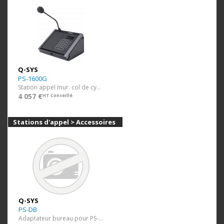
Q-SYS
PS-1600G
Station appel mur. col de cygne 16 btns
4 057 €
HT Conseillé
Stations d'appel > Accessoires
Q-SYS
PS-DB
Adaptateur bureau pour PS-TSCG3-H