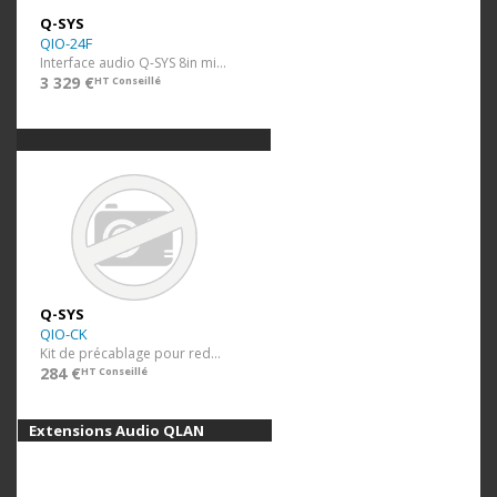
Q-SYS
QIO-24F
Interface audio Q-SYS 8in mic/line 8 flex 8 out
3 329 €
HT Conseillé
Q-SYS
QIO-CK
Kit de précablage pour redondance QIO
284 €
HT Conseillé
Extensions Audio QLAN