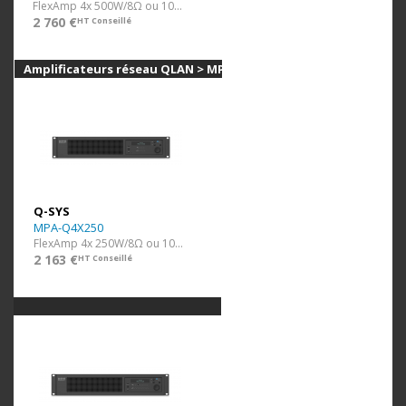
FlexAmp 4x 500W/8Ω ou 100V Q-Lan, Analog, PoE, GPIO
2 760 €
HT Conseillé
Amplificateurs réseau QLAN > MPA-Q
Q-SYS
MPA-Q4X250
FlexAmp 4x 250W/8Ω ou 100V Q-Lan, Analog, PoE, GPIO
2 163 €
HT Conseillé