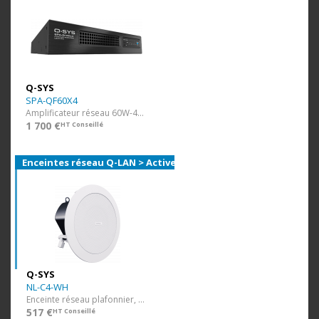
Q-SYS
SPA-QF60X4
Amplificateur réseau 60W-4ch/8Ω ou 120W-2ch/100V
1 700 €
HT Conseillé
Enceintes réseau Q-LAN > Actives
Q-SYS
NL-C4-WH
Enceinte réseau plafonnier, 4" large bande, POE/POE+
517 €
HT Conseillé