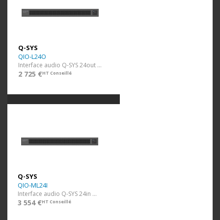
Q-SYS
QIO-L24O
Interface audio Q-SYS 24out line
2 725 €
HT Conseillé
Q-SYS
QIO-ML24I
Interface audio Q-SYS 24in mic/line
3 554 €
HT Conseillé