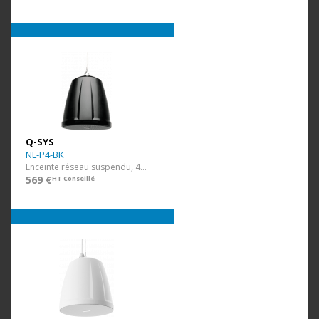
Q-SYS
NL-P4-BK
Enceinte réseau suspendu, 4" large bande, POE/POE+, noir
569 €
HT Conseillé