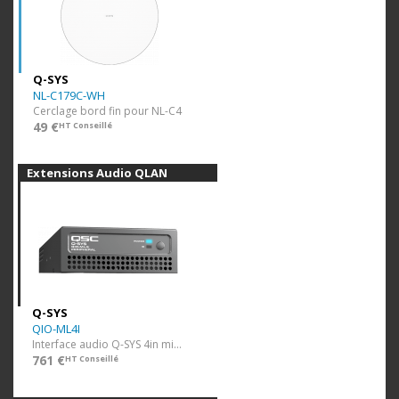
Q-SYS
NL-C179C-WH
Cerclage bord fin pour NL-C4
49 €
HT Conseillé
Extensions Audio QLAN
Q-SYS
QIO-ML4I
Interface audio Q-SYS 4in mic/line, POE
761 €
HT Conseillé