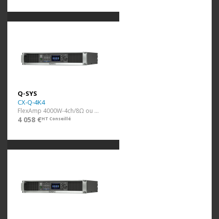
Q-SYS
CX-Q-4K4
FlexAmp 4000W-4ch/8Ω ou 100V (Q-Lan)
4 058 €
HT Conseillé