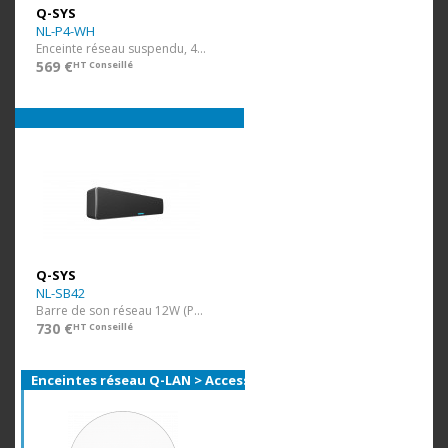
Q-SYS
NL-P4-WH
Enceinte réseau suspendu, 4" large bande, POE/POE+, blanc
569 €
HT Conseillé
Q-SYS
NL-SB42
Barre de son réseau 12W (PoE), 24W (PoE+) Q-SYS
730 €
HT Conseillé
Enceintes réseau Q-LAN > Accessoires