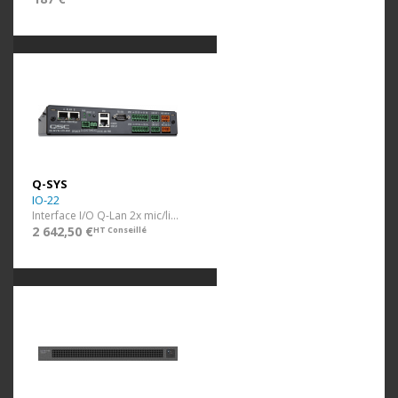
Q-SYS
IO-22
Interface I/O Q-Lan 2x mic/ligne + 2 OUT
2 642,50 €
HT Conseillé