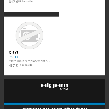
317 €
HT Conseillé
Q-SYS
PS-HH
Micro main remplacement pour PS-TSC3-H
437 €
HT Conseillé
Recevoir toutes les actualités de nos