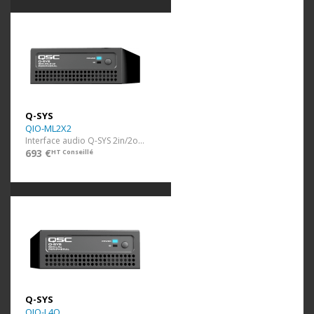
Q-SYS
QIO-ML2X2
Interface audio Q-SYS 2in/2out mic/line, POE
693 €
HT Conseillé
Q-SYS
QIO-L4O