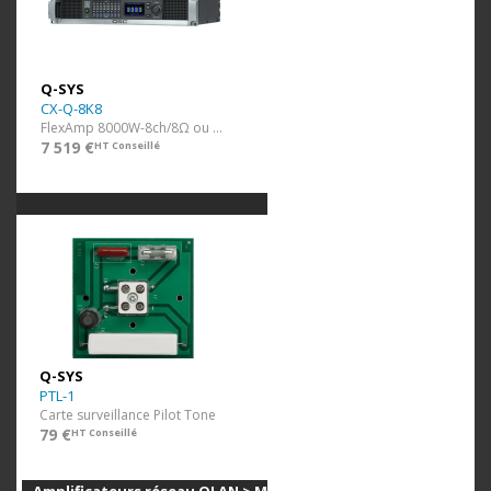
Q-SYS
CX-Q-8K8
FlexAmp 8000W-8ch/8Ω ou 100V (Q-Lan)
7 519 €
HT Conseillé
Q-SYS
PTL-1
Carte surveillance Pilot Tone
79 €
HT Conseillé