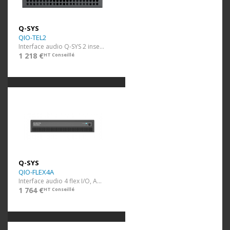
Q-SYS
QIO-TEL2
Interface audio Q-SYS 2 inserts tél RJ11 PoE
1 218 €
HT Conseillé
Q-SYS
QIO-FLEX4A
Interface audio 4 flex I/O, Amp, RS232
1 764 €
HT Conseillé