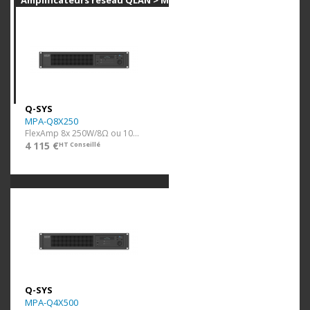
Amplificateurs réseau QLAN > MPA-Q
Q-SYS
MPA-Q8X250
FlexAmp 8x 250W/8Ω ou 100V Q-Lan, Analog, PoE, GPIO
4 115 €
HT Conseillé
Q-SYS
MPA-Q4X500