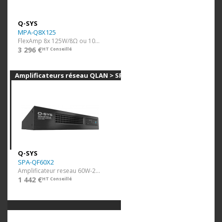
Q-SYS
MPA-Q8X125
FlexAmp 8x 125W/8Ω ou 100V Q-Lan, Analog, PoE, GPIO
3 296 €
HT Conseillé
Amplificateurs réseau QLAN > SPA-Q
Q-SYS
SPA-QF60X2
Amplificateur reseau 60W-2ch/8Ω ou 120W-1ch/100V
1 442 €
HT Conseillé