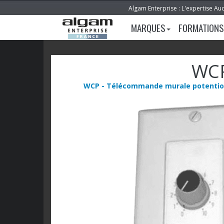
Algam Enterprise : L'expertise Au
MARQUES
FORMATIONS
WC
WCP - Télécommande murale potenti