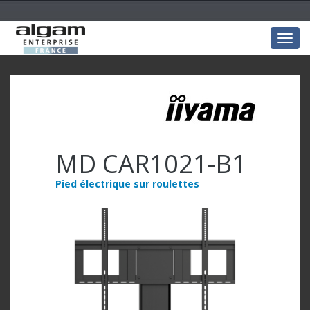
Togg
navig
MD CAR1021-B1
Pied électrique sur roulettes