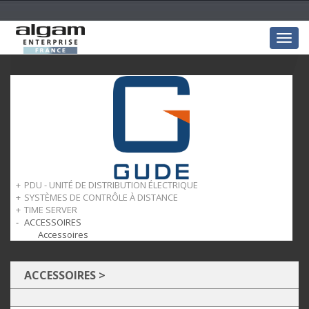
Togg
navig
PDU - UNITÉ DE DISTRIBUTION ÉLECTRIQUE
SYSTÈMES DE CONTRÔLE À DISTANCE
PDU - Unité de distribution électrique
TIME SERVER
Systèmes de contrôle à distance
ACCESSOIRES
Time server
Accessoires
ACCESSOIRES
>