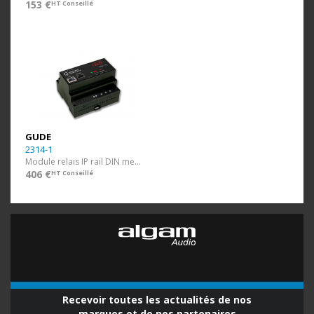
153 €
HT Conseillé
GUDE
2314-1
Module relais IP rail DIN mesuré
406 €
HT Conseillé
Recevoir toutes les actualités de nos
marques et de nos partenaires