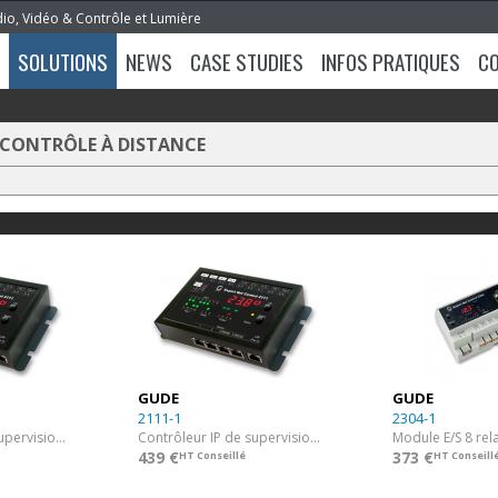
dio, Vidéo & Contrôle et Lumière
SOLUTIONS
NEWS
CASE STUDIES
INFOS PRATIQUES
C
 CONTRÔLE À DISTANCE
GUDE
GUDE
2111-1
2304-1
Contrôleur IP de supervision avec relais et PoE
Contrôleur IP de supervision et d’automatisation
Module E/S 8 rela
439 €
373 €
HT Conseillé
HT Conseill