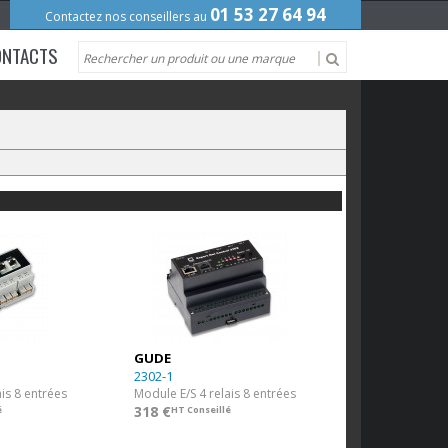
01 53 27 64 94
Contactez nos conseillers au
ONTACTS
GUDE
2302-1
is 8 entrées
Module E/S 4 relais 8 entrées
318 €
é
HT Conseillé