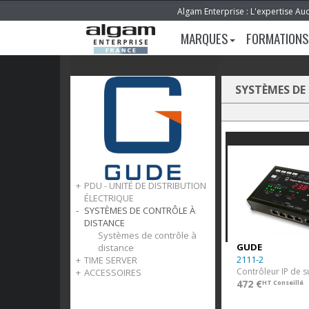
Algam Enterprise : L'expertise Au
MARQUES
FORMATIONS
SYSTÈMES DE
PDU - UNITÉ DE DISTRIBUTION
ÉLECTRIQUE
SYSTÈMES DE CONTRÔLE À
PDU - Unité de distribution
DISTANCE
électrique
Systèmes de contrôle à
GUDE
distance
2111-2
TIME SERVER
ACCESSOIRES
Time server
472 €
HT Conseillé
Accessoires