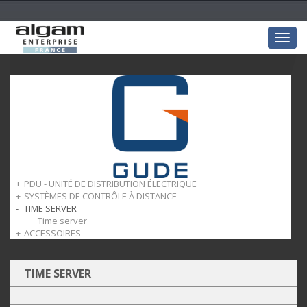
Togg
navig
PDU - UNITÉ DE DISTRIBUTION ÉLECTRIQUE
SYSTÈMES DE CONTRÔLE À DISTANCE
PDU - Unité de distribution électrique
TIME SERVER
Systèmes de contrôle à distance
Time server
ACCESSOIRES
Accessoires
TIME SERVER