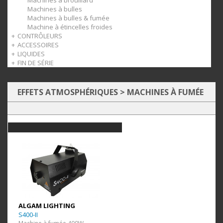
Machines à brouillard
Machines à bulles
Machines à bulles & fumée
Machine à étincelles froides
CONTRÔLEURS
ACCESSOIRES
Splitters DMX
LIQUIDES
Consoles DMX
Autres
FIN DE SÉRIE
Liaisons DMX
Câbles DMX
Fumée
Câbles d'alimentation
Brouillard
Effets d'animation
Rallonges électriques
Cleaner
Accessoires
Multiprises
Parfum
EFFETS ATMOSPHÉRIQUES
>
MACHINES À FUMÉE
Pied d'éclairage
Bulles
Transport et protection
Neige
Fixations
Mousse
ALGAM LIGHTING
S400-II