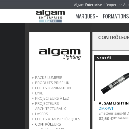
Algam Enterprise : L'expertise Au
MARQUES
FORMATIONS
CONTRÔLEU
Sans fil
PACKS LUMIERE
PRODUITS PRISE UK
Bundles
EFFETS D'ANIMATION
PRODUITS PRISE UK
LYRE
Derby
PROJECTEURS À LED
Combo
Wash
ALGAM LIGHTI
PROJECTEURS
Projecteurs sur barre
Spot
Par
DMX-WT
ARCHITECTURAUX
Stroboscope
Beam
Slimpar
LASERS
Hybride
Par sur batterie
Par IP
82,50 €
HT Conseill
EFFETS ATMOSPHÉRIQUES
Blinder
Wash IP
Moteurs pas-à-pas
CONTRÔLEURS
Barres
Gobos
Scanners
Machines à fumée