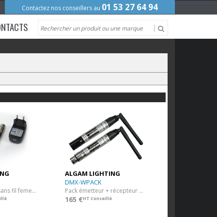
01 53 27 64 94
Contactez nos conseillers au
ONTACTS
ING
ALGAM LIGHTING
DMX-WPACK
Récepteur DMX sans fil femelle 3 points avec batterie
Pack émetteur + récepteur DMX sans-fil
165 €
llé
HT Conseillé