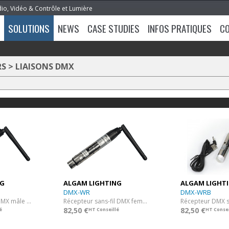
dio, Vidéo & Contrôle et Lumière
SOLUTIONS
NEWS
CASE STUDIES
INFOS PRATIQUES
C
RS
>
LIAISONS DMX
NG
ALGAM LIGHTING
ALGAM LIGHT
DMX-WR
DMX-WRB
Emetteur sans-fil DMX mâle 3 points
Récepteur sans-fil DMX femelle 3 points
82,50 €
82,50 €
é
HT Conseillé
HT Consei