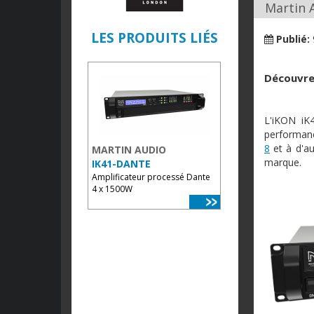
Martin A
LES PRODUITS LIÉS
Publié:
Découvrez
L'iKON iK
performanc
8
et à d'au
MARTIN AUDIO
marque.
IK41-DANTE
Amplificateur processé Dante
4 x 1500W