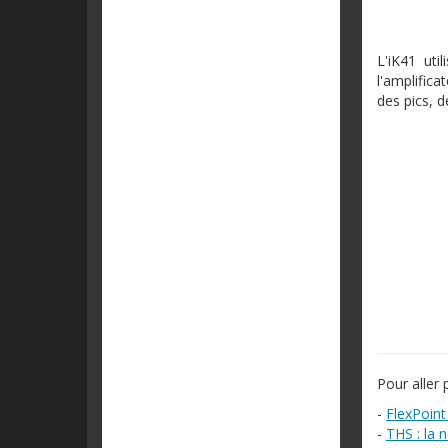
L'iK41 uti
l'amplifica
des pics, d
Pour aller p
-
FlexPoint
-
THS : la 