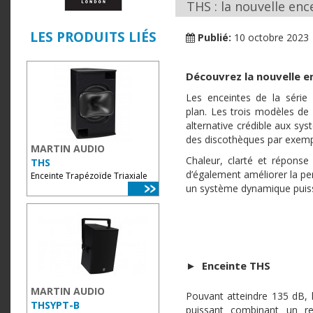
THS : la nouvelle enc
LES PRODUITS LIÉS
Publié:
10 octobre 2023
Découvrez la nouvelle e
Les enceintes de la séri
plan. Les trois modèles de l
alternative crédible aux sy
des discothèques par exemp
MARTIN AUDIO
Chaleur, clarté et réponse
THS
d’également améliorer la p
Enceinte Trapézoïde Triaxiale
un système dynamique puiss
► Enceinte THS
MARTIN AUDIO
Pouvant atteindre 135 dB, 
THSYPT-B
puissant combinant un r