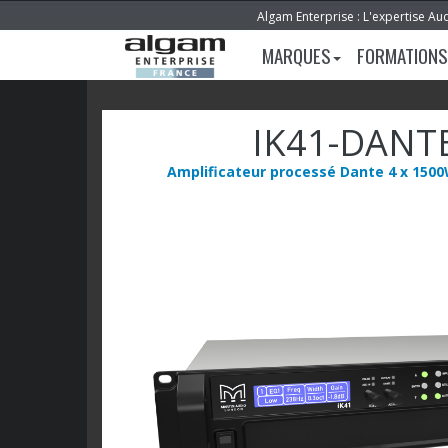
Algam Enterprise : L'expertise Au
MARQUES
FORMATIONS
IK41-DANT
Amplificateur processé Dante 4 x 150