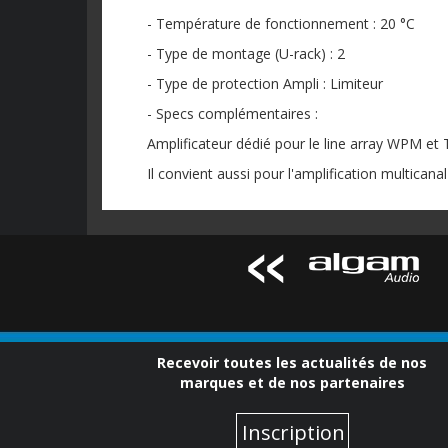
- Température de fonctionnement : 20 °C
- Type de montage (U-rack) : 2
- Type de protection Ampli : Limiteur
- Specs complémentaires :
Amplificateur dédié pour le line array WPM et 
Il convient aussi pour l'amplification multican
Recevoir toutes les actualités de nos
marques et de nos partenaires
Inscription