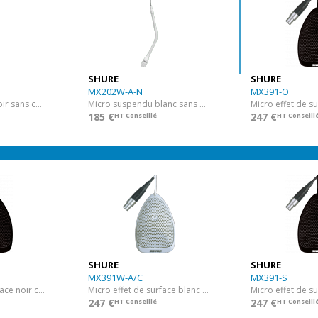
SHURE
SHURE
MX202W-A-N
MX391-O
Micro suspendu noir sans capsule
Micro suspendu blanc sans capsule
185 €
247 €
HT Conseillé
HT Conseill
SHURE
SHURE
MX391W-A/C
MX391-S
Micro effet de surface noir cardioïde
Micro effet de surface blanc cardioïde
247 €
247 €
HT Conseillé
HT Conseill