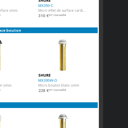
SHURE
MX393-C
urface omni
Micro effet de surface cardioïde
310 €
é
HT Conseillé
face bouton
SHURE
MX395W-O
ir omni
Micro bouton blanc omni
228 €
é
HT Conseillé