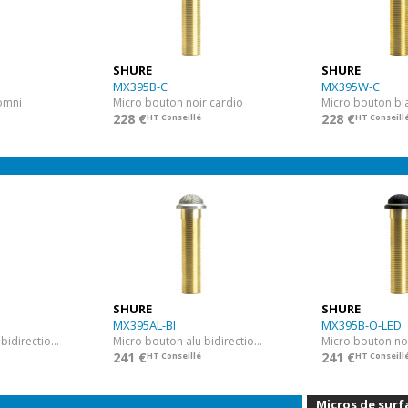
SHURE
SHURE
MX395B-C
MX395W-C
omni
Micro bouton noir cardio
Micro bouton bl
228 €
228 €
HT Conseillé
HT Conseill
SHURE
SHURE
MX395AL-BI
MX395B-O-LED
Micro bouton noir bidirectionnel
Micro bouton alu bidirectionnel
Micro bouton no
241 €
241 €
HT Conseillé
HT Conseill
Micros de surf