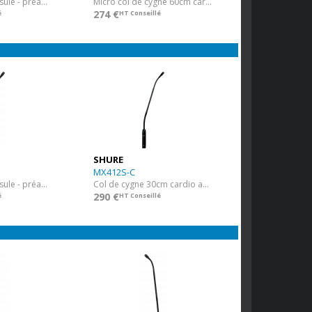
60 cm - sans capsule - préamp XLR
Micro col de cygne 60cm cardioïde
274 €
é
HT Conseillé
SHURE
MX412S-C
30 cm - sans capsule - préamp XLR déporté
Col de cygne 30cm cardio avec inter
290 €
é
HT Conseillé