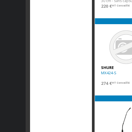
220 €
HT Conseillé
SHURE
MX424-S
274 €
HT Conseillé