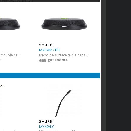
SHURE
MX396C-TRI
Micro de surface double capsule cardioïde
Micro de surface triple capsule cardioÏde
665 €
é
HT Conseillé
SHURE
MX424-C