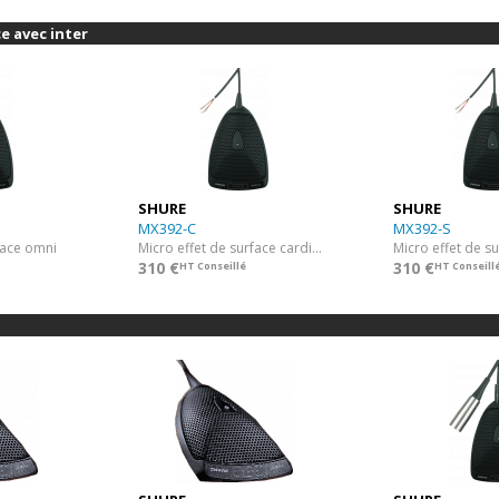
e avec inter
SHURE
SHURE
MX392-C
MX392-S
face omni
Micro effet de surface cardioïde
310 €
310 €
HT Conseillé
HT Conseill