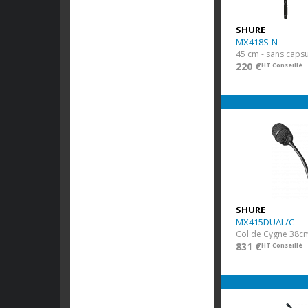
SHURE
MX418S-N
220 €
HT Conseillé
SHURE
MX415DUAL/C
831 €
HT Conseillé