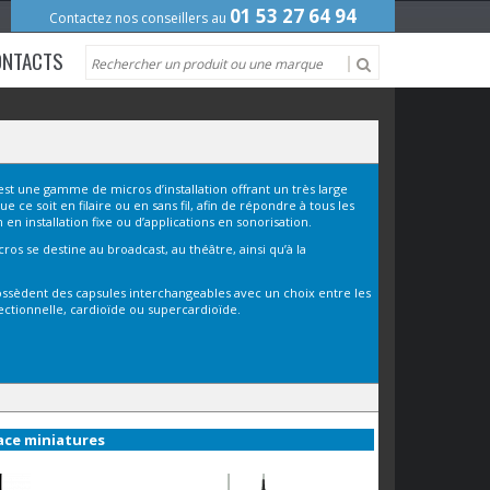
01 53 27 64 94
Contactez nos conseillers au
ONTACTS
est une gamme de micros d’installation offrant un très large
 ce soit en filaire ou en sans fil, afin de répondre à tous les
 en installation fixe ou d’applications en sonorisation.
s se destine au broadcast, au théâtre, ainsi qu’à la
ssèdent des capsules interchangeables avec un choix entre les
ectionnelle, cardioïde ou supercardioïde.
ace miniatures