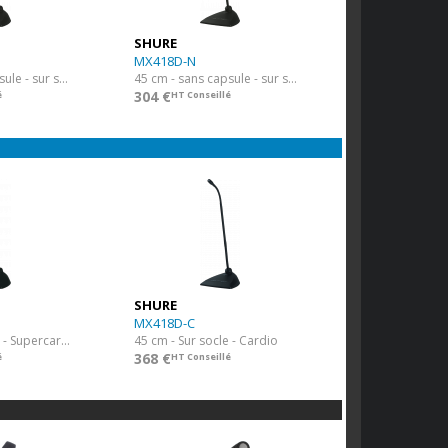
SHURE
MX418D-N
30 cm - sans capsule - sur socle de table
45 cm - sans capsule - sur socle de table
304 €
é
HT Conseillé
SHURE
MX418D-C
30 cm - Sur socle - Supercardio
45 cm - Sur socle - Cardio
368 €
é
HT Conseillé