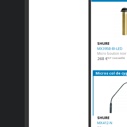
SHURE
MX395B-BI-LED
268 €
HT Conseillé
Micros col de cy
SHURE
MX412-N