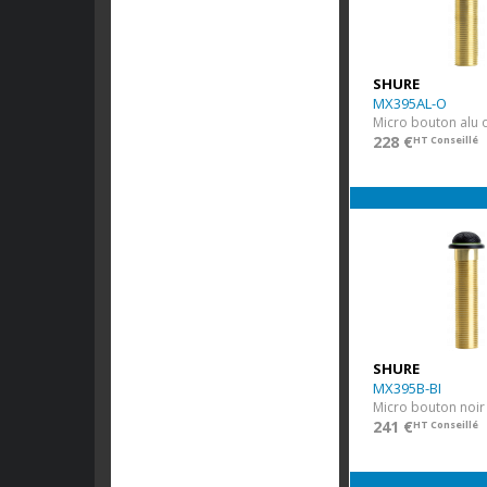
SHURE
MX395AL-O
Micro bouton alu 
228 €
HT Conseillé
SHURE
MX395B-BI
241 €
HT Conseillé