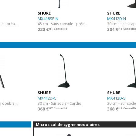
SHURE
SHURE
MX418SE-N
MX412D-N
45 cm - sans capsule - préamp XLR avec inter
45 cm - sans capsule - préamp XLR déporté
220 €
304 €
HT Conseillé
HT Conseill
SHURE
SHURE
MX412D-C
MX412D-S
Col de Cygne 38cm double capsule Cardio
30 cm - Sur socle - Cardio
368 €
368 €
HT Conseillé
HT Conseill
Micros col de cygne modulaires