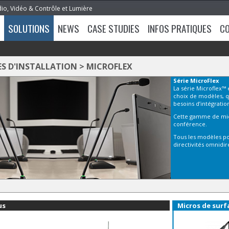
dio, Vidéo & Contrôle et Lumière
SOLUTIONS
NEWS
CASE STUDIES
INFOS PRATIQUES
C
S D'INSTALLATION
>
MICROFLEX
Série
MicroFlex
La série Microflex™ 
choix de modèles, que
besoins d’intégration
Cette gamme de micro
conférence.
Tous les modèles po
directivités omnidir
us
Micros de surf