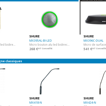
SHURE
SHURE
MX395AL-BI-LED
MX396C-DUAL
Micro bouton noir led bidirectionnel
Micro bouton alu led bidirectionnel
268 €
541 €
HT Conseillé
HT Conseill
gne classiques
SHURE
SHURE
MX418-N
MX424-N