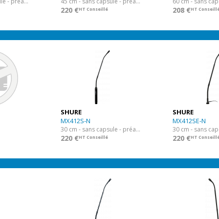
30 cm - sans capsule - préamp XLR
45 cm - sans capsule - préamp XLR
220 €
208 €
HT Conseillé
HT Conseill
SHURE
SHURE
MX412S-N
MX412SE-N
30 cm - sans capsule - préamp XLR avec inter
220 €
220 €
HT Conseillé
HT Conseill