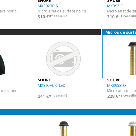
SHURE
SHURE
MX392BE-S
MX393-O
Micro effet de surface noir cardio
Micro effet de surface noir supercardio
Micro effet de s
310 €
310 €
HT Conseillé
HT Conseill
Micros de sur
SHURE
SHURE
MX395AL-C-LED
MX395B-O
Micro effet de surface supercardio
Micro bouton no
241 €
228 €
HT Conseillé
HT Conseill