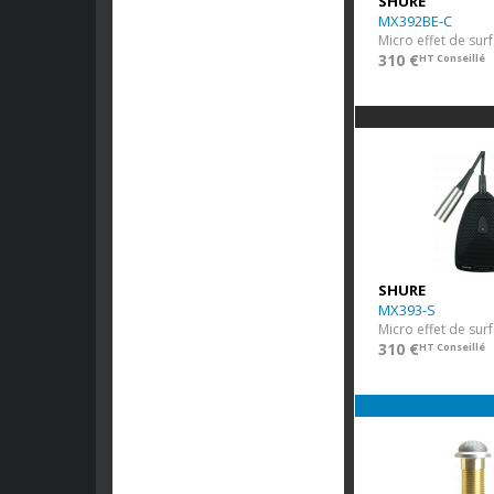
SHURE
MX392BE-C
310 €
HT Conseillé
SHURE
MX393-S
310 €
HT Conseillé