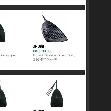
SHURE
MX392BE-O
Micro effet de surface supercardio
Micro effet de surface noir omni
310 €
é
HT Conseillé