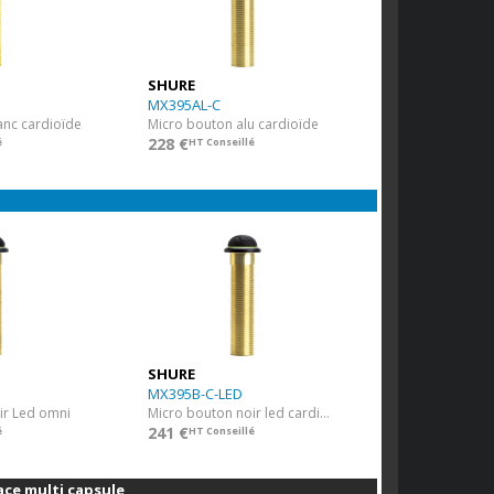
SHURE
MX395AL-C
anc cardioïde
Micro bouton alu cardioïde
228 €
é
HT Conseillé
SHURE
MX395B-C-LED
ir Led omni
Micro bouton noir led cardioïde
241 €
é
HT Conseillé
ace multi capsules