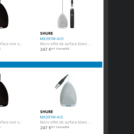
SHURE
MX391W-A/O
Micro effet de surface noir omni
Micro effet de surface blanc omni
247 €
é
HT Conseillé
SHURE
MX391W-A/S
Micro effet de surface noir supercardio
Micro effet de surface blanc supercardio
247 €
é
HT Conseillé