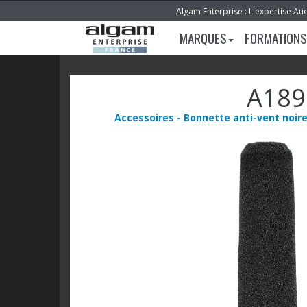
Algam Enterprise : L'expertise Au
MARQUES
FORMATIONS
A18
Accessoires - Bonnette anti-vent noir