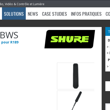
dio, Vidéo & Contrôle et Lumière
SOLUTIONS
NEWS
CASE STUDIES
INFOS PRATIQUES
C
9BWS
e pour R189
>
> 
> 