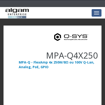
Togg
navig
MPA-Q4X250
MPA-Q - FlexAmp 4x 250W/8Ω ou 100V Q-Lan,
Analog, PoE, GPIO