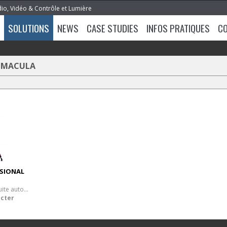
dio, Vidéo & Contrôle et Lumière
SOLUTIONS
NEWS
CASE STUDIES
INFOS PRATIQUES
C
>
MACULA
SIONAL
Système de poursuite automatique
acter