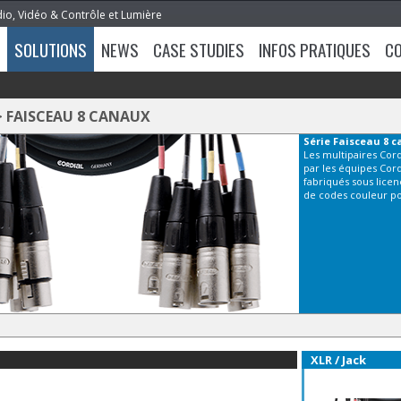
dio, Vidéo & Contrôle et Lumière
SOLUTIONS
NEWS
CASE STUDIES
INFOS PRATIQUES
C
>
FAISCEAU 8 CANAUX
Série
Faisceau 8 
Les multipaires Cordi
par les équipes Cor
fabriqués sous licenc
de codes couleur po
XLR / Jack