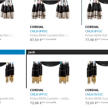
CORDIAL
CORDIAL
CML8-0FM5C
CML8-0FV3C
Fiches REAN 3 points fem. / mâle - corps nickel - 3 m
Fiches REAN 3 points fem. / mâle - corps nickel - 5 m
87,50 €
77,08 €
é
HT Conseillé
HT Consei
Jack
CORDIAL
CORDIAL
CML8-0PP3C
CML8-0VV3C
Fiches REAN XLR 3 points mâle / Jack TRS plaqué or - 5 m
Fiches REAN 2 points - contacts plaqué or - 3 m
72,08 €
72,50 €
é
HT Conseillé
HT Consei