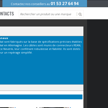
01 53 27 64 94
Contactez nos conseillers au
ONTACTS
canaux
al sont fabriqués sur la base de spécifications précises établies
dial en Allemagne. Les câbles sont munis de connecteurs REAN,
e Neutrik, leur conférant robustesse et fiabilité. Ils sont dotés
ur un repérage simplifié.