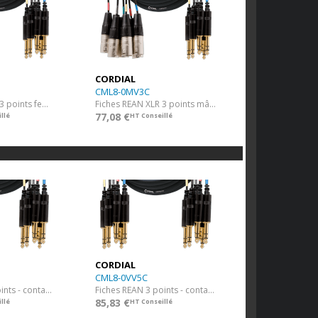
CORDIAL
CML8-0MV3C
Fiches REAN XLR 3 points fem. / Jack TRS plaqué or - 3 m
Fiches REAN XLR 3 points mâle / Jack TRS plaqué or - 3 m
77,08 €
llé
HT Conseillé
CORDIAL
CML8-0VV5C
Fiches REAN 3 points - contacts plaqué or - 3 m
Fiches REAN 3 points - contacts plaqué or - 5 m
85,83 €
llé
HT Conseillé