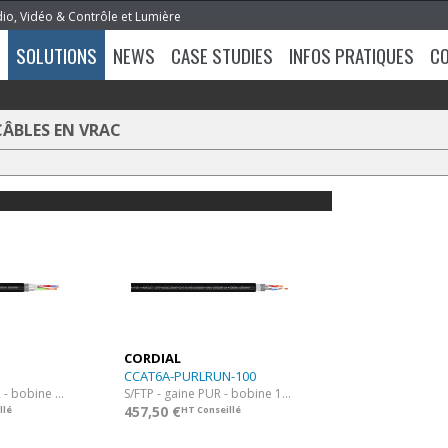
dio, Vidéo & Contrôle et Lumière
SOLUTIONS
NEWS
CASE STUDIES
INFOS PRATIQUES
C
CÂBLES EN VRAC
CORDIAL
CCAT6A-PURLRUN-100
SF/UTP - gaine PUR - bobine 100 m
S/FTP - gaine PUR - bobine 100 m
457,50 €
llé
HT Conseillé