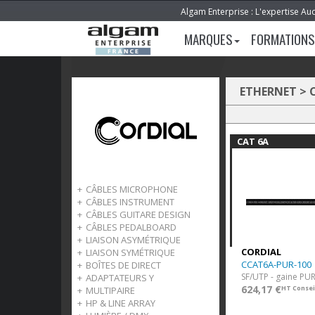
Algam Enterprise : L'expertise Au
MARQUES
FORMATIONS
ETHERNET
>
CAT 6A
CÂBLES MICROPHONE
CÂBLES INSTRUMENT
Elements
CÂBLES GUITARE DESIGN
Essentials
Elements
CÂBLES PEDALBOARD
Select
Essentials
Peak
LIAISON ASYMÉTRIQUE
Peak
Select
Ecocord
elements
CORDIAL
LIAISON SYMÉTRIQUE
Ecocord
Peak
essentials
Elements
CCAT6A-PUR-100
BOÎTES DE DIRECT
Câbles en vrac
Ecocord
ecocord
Essentials
Elements
ADAPTATEURS Y
Câble en vrac
Select
Essentials
Select
624,17 €
HT Consei
MULTIPAIRE
Select
Elements
HP & LINE ARRAY
Essentials
Faisceau 8 canaux