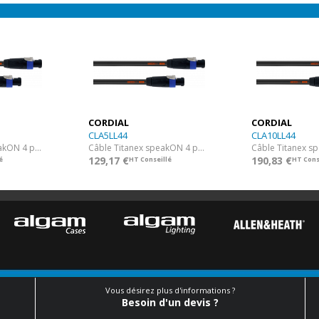
CORDIAL
CORDIAL
CLA5LL44
CLA10LL44
Câble Titanex speakON 4 points NEUTRIK 4 x 4 mm² - 75 cm
Câble Titanex speakON 4 points NEUTRIK 4 x 4 mm² - 5 m
129,17 €
190,83 €
é
HT Conseillé
HT Cons
Vous désirez plus d'informations ?
Besoin d'un devis ?