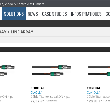
dio, Vidéo & Contrôle et Lumière
SOLUTIONS
NEWS
CASE STUDIES
INFOS PRATIQUES
C
RAY
>
LINE ARRAY
CORDIAL
CORDIAL
CLA5LL4
CLA10LL4
Câble Titanex speakON 4 points NEUTRIK 4 x 2,50 mm² - 75 cm
Câble Titanex speakON 4 points NEUTRIK 4 x 2,50 mm² - 5 m
72,92 €
120,83 €
é
HT Conseillé
HT Cons