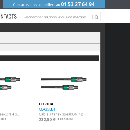
01 53 27 64 94
Contactez nos conseillers au
ONTACTS
CORDIAL
CLA25LL4
Câble Titanex speakON 4 points NEUTRIK 4 x 2,50 mm² - 10 m
Câble Titanex speakON 4 points NEUTRIK 4 x 2,50 mm² - 25 m
232,50 €
eillé
HT Conseillé