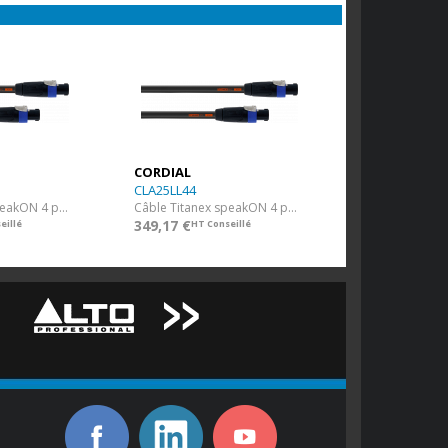
CORDIAL
CLA25LL44
Câble Titanex speakON 4 points NEUTRIK 4 x 4 mm² - 10 m
Câble Titanex speakON 4 points NEUTRIK 4 x 4 mm² - 25 m
349,17 €
eillé
HT Conseillé