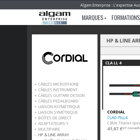
Algam Enterprise : L'expertise Au
MARQUES
FORMATIONS
HP & LINE AR
CLA LL 4
CÂBLES MICROPHONE
CÂBLES INSTRUMENT
Elements
CÂBLES GUITARE DESIGN
Essentials
Elements
CÂBLES PEDALBOARD
Select
Essentials
Peak
LIAISON ASYMÉTRIQUE
Peak
Select
Ecocord
elements
CORDIAL
LIAISON SYMÉTRIQUE
Ecocord
Peak
essentials
Elements
CLA0.75LL4
BOÎTES DE DIRECT
Câbles en vrac
Ecocord
ecocord
Essentials
Elements
ADAPTATEURS Y
Câble en vrac
Select
Essentials
Select
41,67 €
HT Conseill
MULTIPAIRE
Select
Elements
HP & LINE ARRAY
Essentials
Faisceau 8 canaux