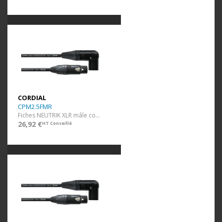
CORDIAL
CPM2.5FMR
Fiches NEUTRIK XLR mâle coudée / XLR fem. - 2,5 m
26,92 €
HT Conseillé