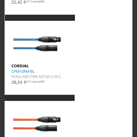
22,42 €
HT Conseillé
CORDIAL
CPM10FM-BL
Fiches NEUTRIK XLR NC3 XX f/m - 10 m bleu
28,33 €
HT Conseillé