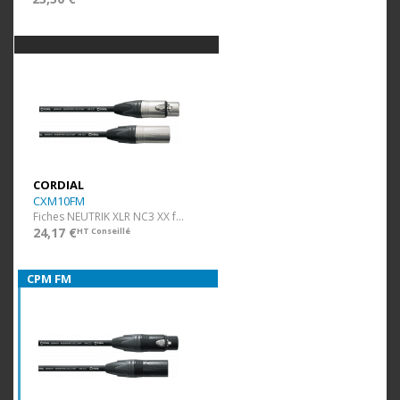
CORDIAL
CXM10FM
Fiches NEUTRIK XLR NC3 XX f/m - 10 m
24,17 €
HT Conseillé
CPM FM