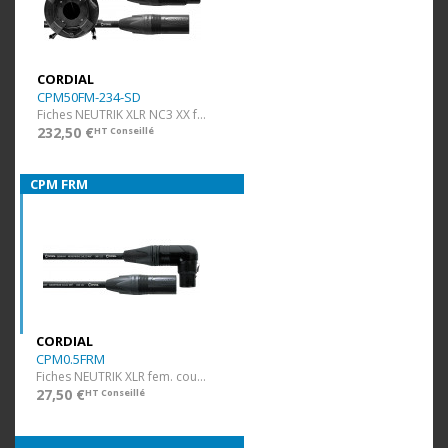
CORDIAL
CPM50FM-234-SD
Fiches NEUTRIK XLR NC3 XX f/m - faible résistance - enrouleur 50 m
232,50 €
HT Conseillé
CPM FRM
CORDIAL
CPM0.5FRM
Fiches NEUTRIK XLR fem. coudée / XLR mâle - 50 cm
27,50 €
HT Conseillé