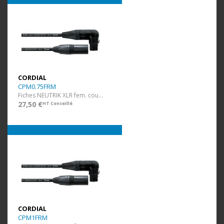
CORDIAL
CPM0.75FRM
Fiches NEUTRIK XLR fem. coudée / XLR mâle - 75 cm
27,50 €
HT Conseillé
CORDIAL
CPM1FRM