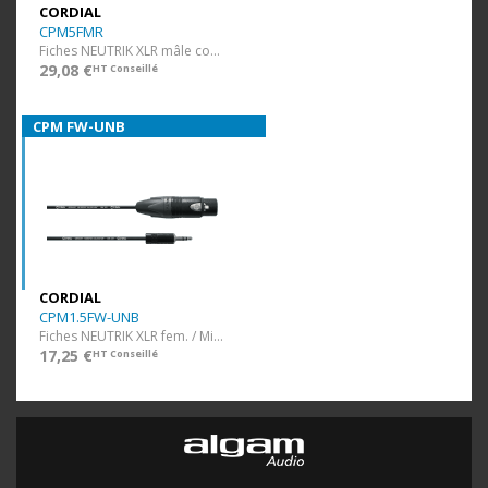
CORDIAL
CPM5FMR
Fiches NEUTRIK XLR mâle coudée / XLR fem. - 5 m
29,08 €
HT Conseillé
CPM FW-UNB
CORDIAL
CPM1.5FW-UNB
Fiches NEUTRIK XLR fem. / Mini-Jack 3 points asym. - 1,5 m
17,25 €
HT Conseillé