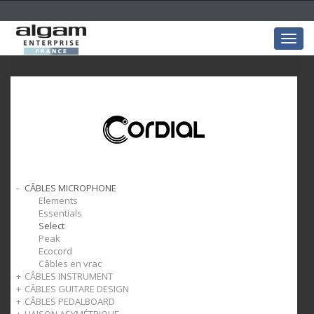
Togg
navig
CÂBLES MICROPHONE
Elements
Essentials
Select
Peak
Ecocord
Câbles en vrac
CÂBLES INSTRUMENT
CÂBLES GUITARE DESIGN
Elements
CÂBLES PEDALBOARD
Essentials
Peak