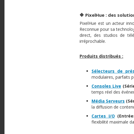
🔷 PixelHue : des soluti
PixelHue est un acteur inn
Reconnue pour sa technolog
direct, des studios de tél
irréprochable.​
Produits distribués :
Sélecteurs de pré
modulaires, parfaits 
Consoles Live
(Séri
temps réel des événem
Média Serveurs
(Sér
la diffusion de conten
Cartes I/O
(Entrées
flexibilité maximale d