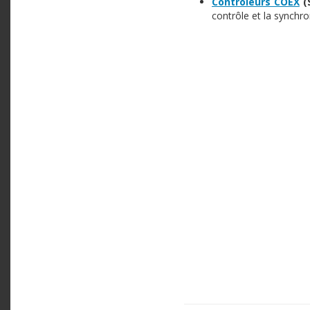
Contrôleurs COEX
(
contrôle et la synchro