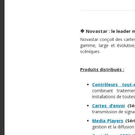
🔷 Novastar : le leader 
Novastar conçoit des cartes
gamme, large et évolutive
scéniques.​
Produits distribués :
Contrôleurs
tout-e
combinant traiteme
installations de toutes 
Cartes d’envoi
(Sé
transmission de signa
Media Players
(Sér
gestion et la diffusio