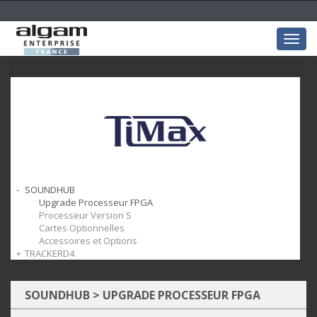
Togg
navig
SOUNDHUB
Upgrade Processeur FPGA
Processeur Version S
Cartes Optionnelles
Accessoires et Options
TRACKERD4
Equipements D4
Systèmes_complets
Ordinateurs et Logiciels
SOUNDHUB
>
UPGRADE PROCESSEUR FPGA