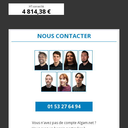
HT conseillé
4 814,38 €
NOUS CONTACTER
01 53 27 64 94
Vous n'avez pas de compte Algam.net ?