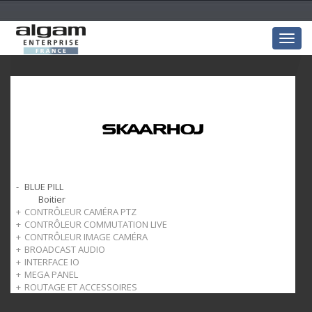
Togg
navig
BLUE PILL
Boitier
CONTRÔLEUR CAMÉRA PTZ
CONTRÔLEUR COMMUTATION LIVE
Fly
CONTRÔLEUR IMAGE CAMÉRA
Pro
Mélangeur
BROADCAST AUDIO
Extreme
Pupitre Image
INTERFACE IO
Complements
Pupitre Audio
MEGA PANEL
Interface
ROUTAGE ET ACCESSOIRES
MK
Routage