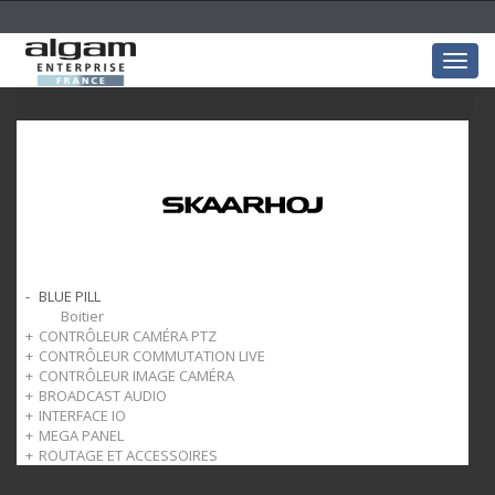
Togg
navig
BLUE PILL
Boitier
CONTRÔLEUR CAMÉRA PTZ
CONTRÔLEUR COMMUTATION LIVE
Fly
CONTRÔLEUR IMAGE CAMÉRA
Pro
Mélangeur
BROADCAST AUDIO
Extreme
Pupitre Image
INTERFACE IO
Complements
Pupitre Audio
MEGA PANEL
Interface
ROUTAGE ET ACCESSOIRES
MK
Routage