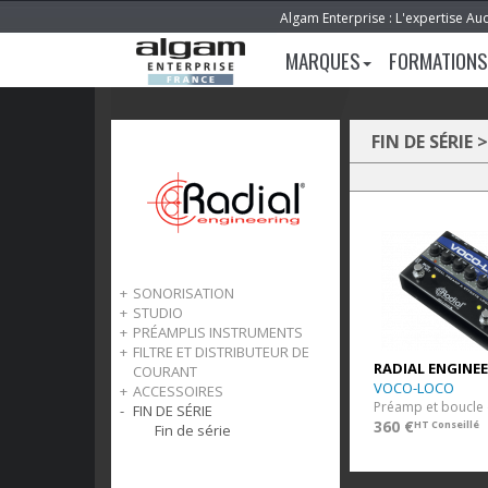
Algam Enterprise : L'expertise Au
MARQUES
FORMATIONS
FIN DE SÉRIE
>
SONORISATION
STUDIO
J Class
PRÉAMPLIS INSTRUMENTS
Pro Class
Reamp
FILTRE ET DISTRIBUTEUR DE
Stagebug
Stand Alone
Guitares électriques
RADIAL ENGINE
COURANT
Switch
Contrôle de Monitoring
Basses électriques
VOCO-LOCO
ACCESSOIRES
Format 500
Instruments acoustiques
Distributeur de courant
FIN DE SÉRIE
Buffer / impédance
Alimentations
360 €
HT Conseillé
Divers
Fin de série