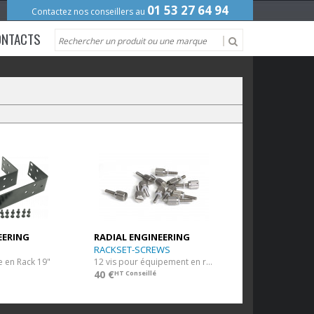
01 53 27 64 94
Contactez nos conseillers au
ONTACTS
EERING
RADIAL ENGINEERING
RACKSET-SCREWS
e en Rack 19"
12 vis pour équipement en rack
40 €
HT Conseillé