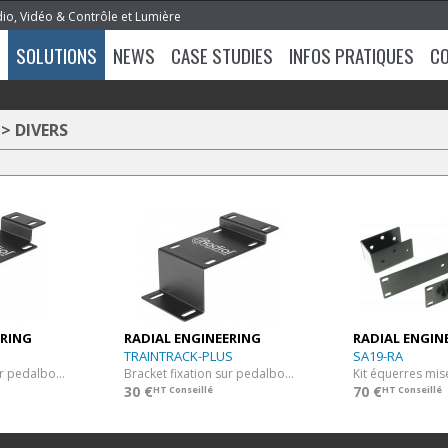
dio, Vidéo & Contrôle et Lumière
SOLUTIONS
NEWS
CASE STUDIES
INFOS PRATIQUES
C
>
DIVERS
ERING
RADIAL ENGINEERING
RADIAL ENGIN
TRAINTRACK-PLUS
SA19-RA
Bracket fixation sur pedalboard - format simple
Bracket fixation sur pedalboard - grand format
Kit équerres mis
30 €
70 €
HT Conseillé
HT Conseillé