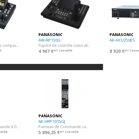
PANASONIC
PANASONIC
AW-RP150G
AK-HCU250ES
Pupitre de contrôle compact (sans alim.)
Pupitre de contrôle (sans alim.)
4 967 €
8 920 €
é
HT Conseillé
HT Consei
PANASONIC
AK-HRP1015GJ
Panneau de Commande à Distance
Panneau de Commande caméra
5 896,25 €
eillé
HT Conseillé