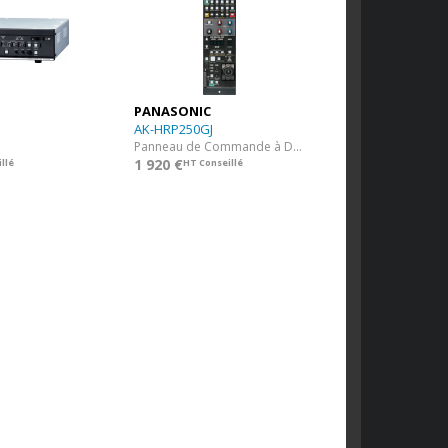
PANASONIC
AK-HRP250GJ
Panneau de Commande à Distance
1 920 €
llé
HT Conseillé