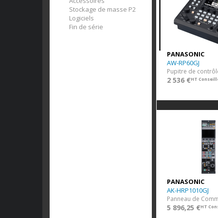
Accessoires
Stockage de masse P2
Logiciels
Fin de série
PANASONIC
AW-RP60GJ
2 536 €
HT Conseill
PANASONIC
AK-HRP1010GJ
5 896,25 €
HT Cons