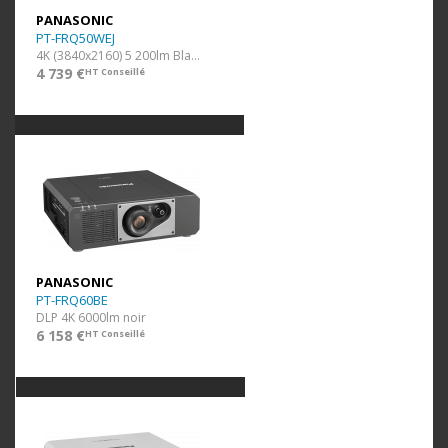
PANASONIC
PT-FRQ50WEJ
4K (3840x2160) 5 200lm Blanc opt. Fixe
4 739 €
HT Conseillé
PANASONIC
PT-FRQ60BE
DLP 4K 6000lm noir
6 158 €
HT Conseillé