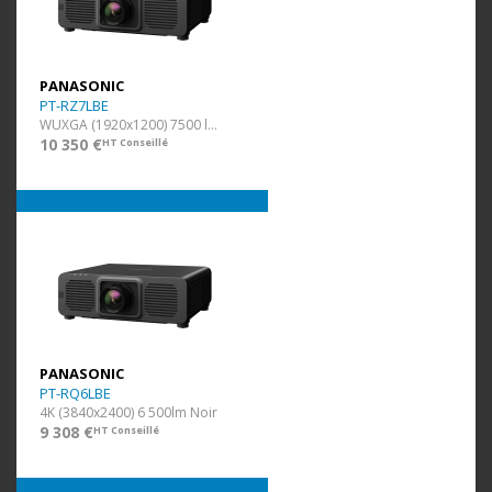
PANASONIC
PT-RZ7LBE
WUXGA (1920x1200) 7500 lm Noir
10 350 €
HT Conseillé
PANASONIC
PT-RQ6LBE
4K (3840x2400) 6 500lm Noir
9 308 €
HT Conseillé