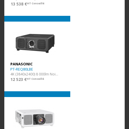
13 538 €
HT Conseillé
PANASONIC
PT-REQ80LBE
4K (3840x2400) 8 000lm Noir Ss Opti.
12 523 €
HT Conseillé