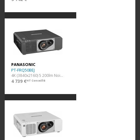
PANASONIC
PT-FRQ50BEJ
4K (3840x2160) 5 200lm Noir opt. fixe
4 739 €
HT Conseillé