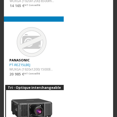
WUXGA (1920x1200) 8500lm noir
14 165 €
HT Conseillé
PANASONIC
PT-REZ15LBEJ
WUXGA (1920x1200) 15000lm Noir ss Opt.
20 985 €
HT Conseillé
Tri - Optique interchangeable