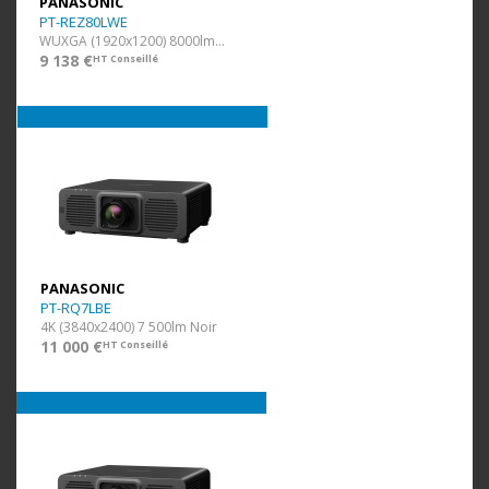
PANASONIC
PT-REZ80LWE
WUXGA (1920x1200) 8000lm Blanc
9 138 €
HT Conseillé
PANASONIC
PT-RQ7LBE
4K (3840x2400) 7 500lm Noir
11 000 €
HT Conseillé