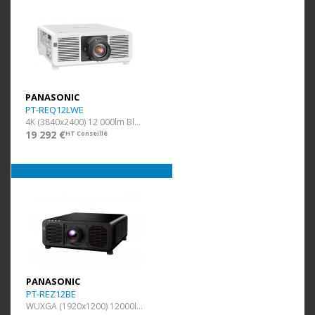
PANASONIC
PT-REQ12LWE
4K (3840x2400) 12 000lm Blanc Ss Opti.
19 292 €
HT Conseillé
PANASONIC
PT-REZ12BE
WUXGA (1920x1200) 12000lm Noir