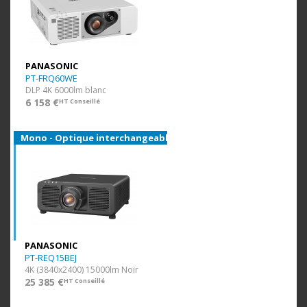
PANASONIC
PT-FRQ60WE
DLP 4K 6000lm blanc
6 158 €
HT Conseillé
Mono - Optique interchangeable
PANASONIC
PT-REQ15BEJ
4K (3840x2400) 15000lm Noir
25 385 €
HT Conseillé