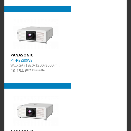
PANASONIC
PT-REZ80WE
WUXGA (1920x1200) 8000lm Blanc
10 154 €
HT Conseillé