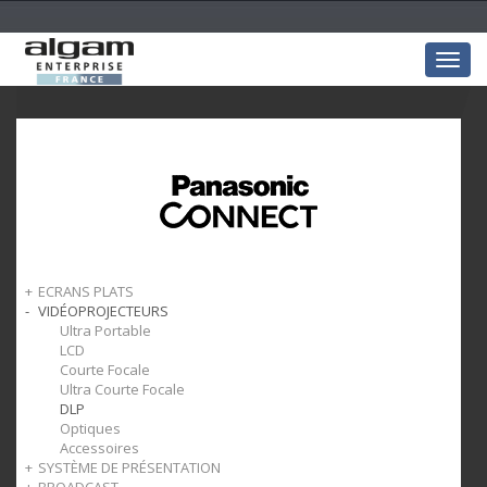
Togg
navig
ECRANS PLATS
VIDÉOPROJECTEURS
LCD
Accessoires
Ultra Portable
LCD
Courte Focale
Ultra Courte Focale
DLP
Optiques
Accessoires
SYSTÈME DE PRÉSENTATION