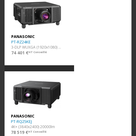
PANASONIC
PT-RZ24KE
3-DLP WUXGA (1920x1080) 20000lm
74 401 €
HT Conseillé
PANASONIC
PT-RQ25KEJ
4K+ (3840x2400) 20000lm
78 519 €
HT Conseillé