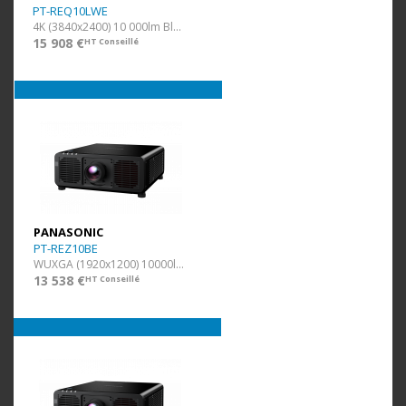
PT-REQ10LWE
4K (3840x2400) 10 000lm Blanc Ss Opti.
15 908 €
HT Conseillé
PANASONIC
PT-REZ10BE
WUXGA (1920x1200) 10000lm Noir
13 538 €
HT Conseillé