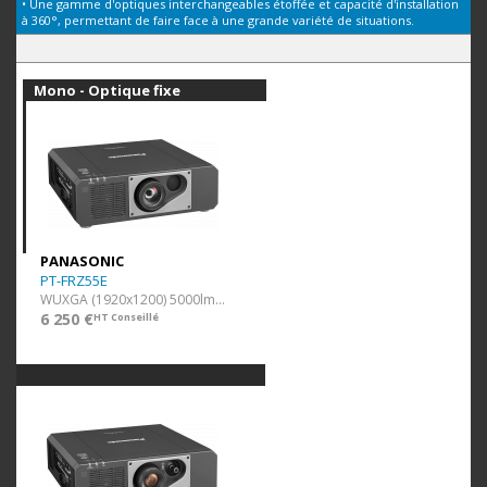
• Une gamme d'optiques interchangeables étoffée et capacité d'installation
à 360°, permettant de faire face à une grande variété de situations.
• De nombreuses fonctionnalités clé disponibles pour la prestation : Edge
Blending pour générer des images géantes, Digital Link offrant une plus
grande flexibilité d'installation, correction géométrique...
Mono - Optique fixe
• Système de refroidissement innovant et silencieux
PANASONIC
PT-FRZ55E
WUXGA (1920x1200) 5000lm noir
6 250 €
HT Conseillé