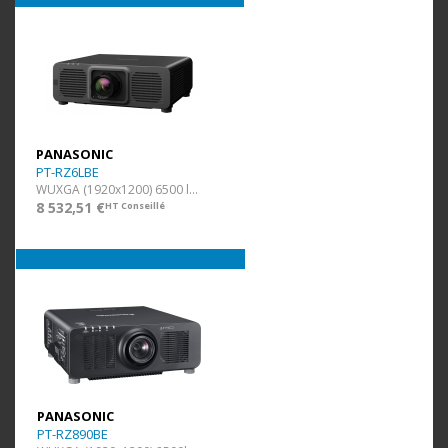
PANASONIC
PT-RZ6LBE
WUXGA (1920x1200) 6500 lm Noir
8 532,51 €
HT Conseillé
PANASONIC
PT-RZ890BE