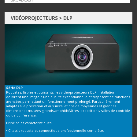
BROADCAST
PressIT
Supports Motorisés
Services
Caméras
VIDÉOPROJECTEURS
>
DLP
Optiques LUMIX
Pupitres de contrôle
Régies
Accessoires
Stockage de masse P2
Logiciels
Fin de série
Série
DLP
Robustes, fiables et puissants, les vidéoprojecteurs DLP Installation
délivrent une image d'une qualité exceptionnelle et disposent de fonctions
avancées permettant un fonctionnement prolongé. Particulièrement
adaptés à la prestation et aux installations de moyennes et grandes
dimensions : musées, grands amphithéâtres, expositions, salles de contrôle
ou de conférence.
Principales caractéristiques
• Chassis robuste et connectique professionnelle complète.