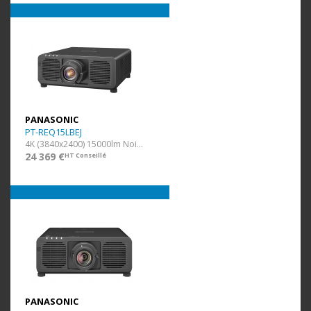
PANASONIC
PT-REQ15LBEJ
4K (3840x2400) 15000lm Noir ss Optique
24 369 €
HT Conseillé
PANASONIC