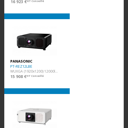
16 923 €
HT Conseillé
PANASONIC
PT-REZ12LBE
WUXGA (1920x1200) 12000lm Noir
15 908 €
HT Conseillé