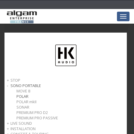
Togg
navig
STOP
SONO PORTABLE
STOP
MOVE 8
POLAR
POLAR mkII
SONAR
PREMIUM PRO D2
PREMIUM PRO PASSIVE
LIVE SOUND
INSTALLATION
ELEMENTS