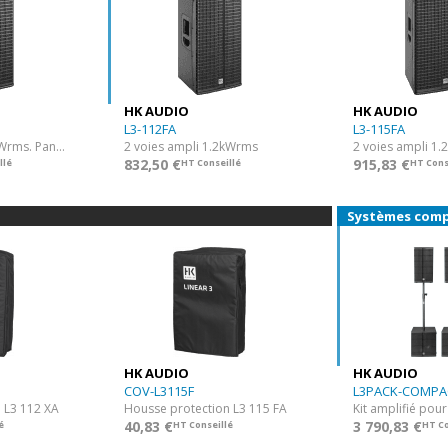
intelligents
- une directivité p
réflexions sonores 
Les LINEAR 3 trouven
pour toutes les conf
Particulièrement dy
HK AUDIO
HK AUDIO
une énergie et une 
L3-112FA
L3-115FA
ou encore compléter
2 voies ampli 1.2kWrms. Pan coupé
2 voies ampli 1.2kWrms
2 voies ampli 1
Flexibles et puissan
832,50 €
915,83 €
llé
HT Conseillé
HT Cons
d’entrées stéréo, ce 
configurations très v
Systèmes comp
HK AUDIO
HK AUDIO
COV-L3115F
L3PACK-COMPA
 L3 112 XA
Housse protection L3 115 FA
40,83 €
3 790,83 €
é
HT Conseillé
HT Co