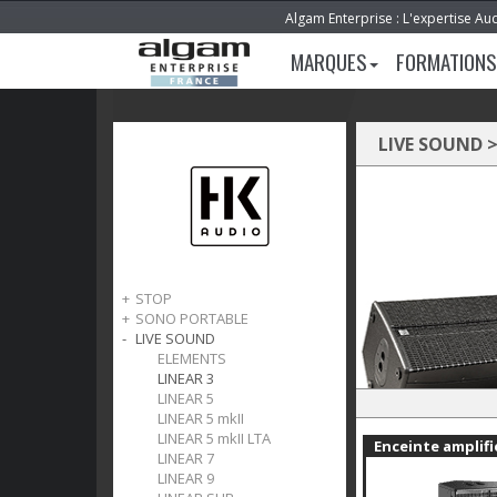
Algam Enterprise : L'expertise Au
MARQUES
FORMATIONS
LIVE SOUND
STOP
SONO PORTABLE
STOP
LIVE SOUND
MOVE 8
POLAR
ELEMENTS
POLAR mkII
LINEAR 3
SONAR
LINEAR 5
PREMIUM PRO D2
LINEAR 5 mkII
PREMIUM PRO PASSIVE
LINEAR 5 mkII LTA
Enceinte amplifi
LINEAR 7
LINEAR 9