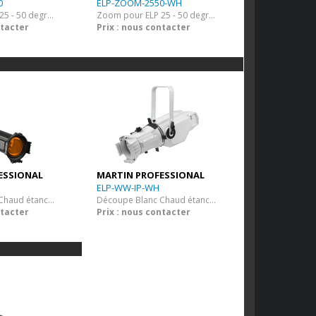
0
ELP-ZOOM-2550-WH
Zoom pour ELP 25 - 50 degrés
Zoom pour ELP 25 - 50 degrés - Blanc
ntacter
Prix : nous contacter
ESSIONAL
MARTIN PROFESSIONAL
ELP-WW-IP-WH
Découpe Blanc Chaud étanche
Découpe Blanc Chaud étanche - Finition Blanche
ntacter
Prix : nous contacter