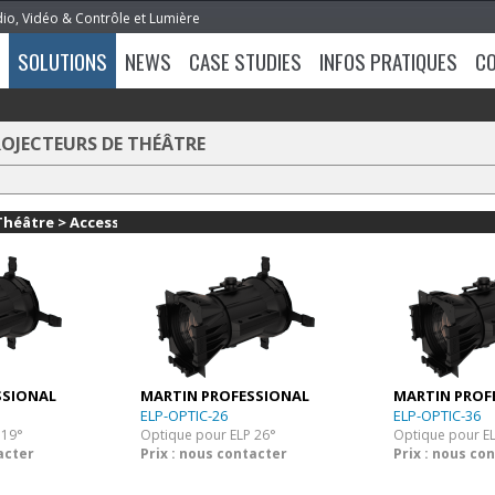
dio, Vidéo & Contrôle et Lumière
SOLUTIONS
NEWS
CASE STUDIES
INFOS PRATIQUES
C
OJECTEURS DE THÉÂTRE
Théâtre > Accessoires
SSIONAL
MARTIN PROFESSIONAL
MARTIN PROF
ELP-OPTIC-26
ELP-OPTIC-36
 19°
Optique pour ELP 26°
Optique pour E
acter
Prix : nous contacter
Prix : nous co