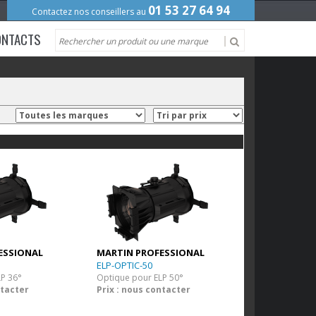
01 53 27 64 94
Contactez nos conseillers au
ONTACTS
ESSIONAL
MARTIN PROFESSIONAL
ELP-OPTIC-50
LP 36°
Optique pour ELP 50°
ntacter
Prix : nous contacter