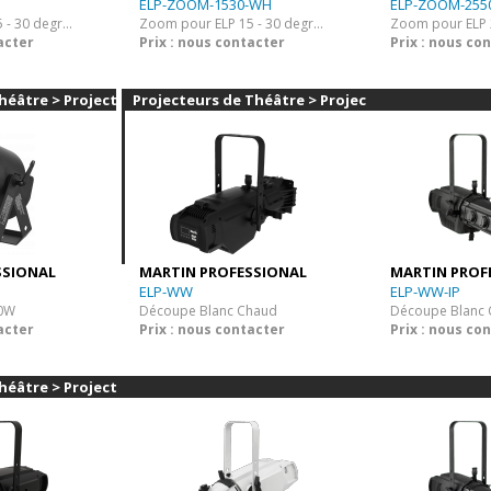
ELP-ZOOM-1530-WH
ELP-ZOOM-255
Zoom pour ELP 15 - 30 degrés
Zoom pour ELP 15 - 30 degrés - Blanc
acter
Prix : nous contacter
Prix : nous co
héâtre > Projecteurs
Projecteurs de Théâtre > Projecteurs
SSIONAL
MARTIN PROFESSIONAL
MARTIN PROF
ELP-WW
ELP-WW-IP
00W
Découpe Blanc Chaud
acter
Prix : nous contacter
Prix : nous co
héâtre > Projecteurs