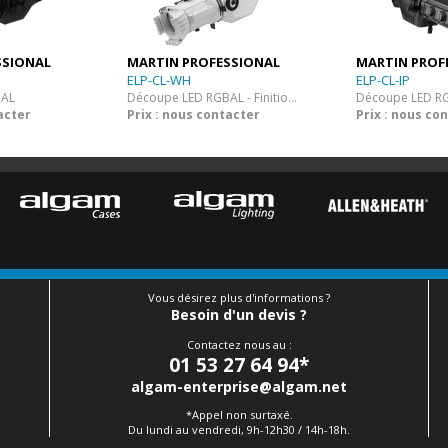
SSIONAL
MARTIN PROFESSIONAL
MARTIN PROF
ELP-CL-WH
ELP-CL-IP
BAL
Découpe LED RGBAL - Finition Blanche
Découpe LED R
acter
Prix : nous contacter
Prix : nous co
Vous désirez plus d'informations ?
Besoin d'un devis ?
Contactez nous au :
01 53 27 64 94
*
algam-enterprise@algam.net
*Appel non surtaxé.
Du lundi au vendredi, 9h-12h30 / 14h-18h.