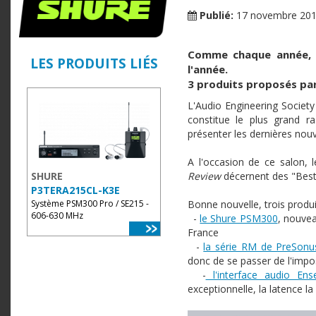
Publié:
17 novembre 20
Comme chaque année, l
LES PRODUITS LIÉS
l'année.
3 produits proposés par
L'Audio Engineering Societ
constitue le plus grand 
présenter les dernières nou
A l'occasion de ce salon, 
SHURE
Review
décernent des "Best
P3TERA215CL-K3E
Système PSM300 Pro / SE215 -
Bonne nouvelle, trois produ
606-630 MHz
-
le Shure PSM300
, nouvea
France
-
la série RM de PreSonu
donc de se passer de l'impo
-
l'interface audio En
exceptionnelle, la latence l