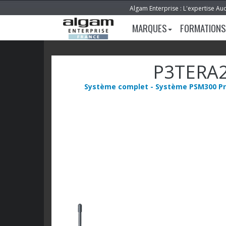
Algam Enterprise : L'expertise Au
MARQUES
FORMATIONS
P3TERA
Système complet - Système PSM300 Pro