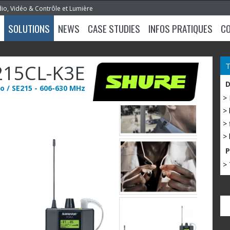
dio, Vidéo & Contrôle et Lumière
SOLUTIONS
NEWS
CASE STUDIES
INFOS PRATIQUES
C
215CL-K3E
 / SE215 - 606-630 MHz
>
> 
> 
> 
> 