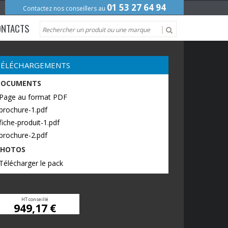
01 53 27 64 94
Contactez nos conseillers au
ONTACTS
TÉLÉCHARGEMENTS
DOCUMENTS
 Page au format PDF
brochure-1.pdf
fiche-produit-1.pdf
brochure-2.pdf
PHOTOS
Télécharger le pack
HT conseillé
949,17 €