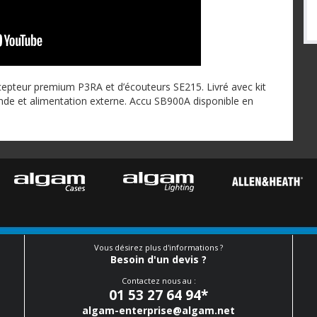
pteur premium P3RA et d’écouteurs SE215. Livré avec kit
de et alimentation externe. Accu SB900A disponible en
Vous désirez plus d'informations ?
Besoin d'un devis ?
Contactez nous au :
01 53 27 64 94
*
algam-enterprise@algam.net