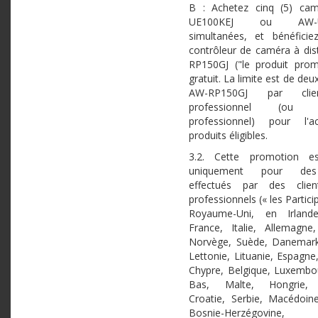
B : Achetez cinq (5) ca
UE100KEJ ou AW-U
simultanées, et bénéficie
contrôleur de caméra à di
RP150GJ ("le produit prom
gratuit. La limite est de deux
AW-RP150GJ par clie
professionnel (ou uti
professionnel) pour l'
produits éligibles.
3.2. Cette promotion es
uniquement pour des
effectués par des clien
professionnels (« les Partici
Royaume-Uni, en Irlande
France, Italie, Allemagne,
Norvège, Suède, Danemark
Lettonie, Lituanie, Espagne
Chypre, Belgique, Luxembo
Bas, Malte, Hongrie, S
Croatie, Serbie, Macédoine
Bosnie-Herzégovine,