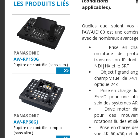
(conditions gén
LES PRODUITS LIÉS
applicables).
Quelles que soient vos e
l'AW-UE100 est une camér
avec de nombreux avantage
Prise en charg
PANASONIC
multitude de prot
AW-RP150G
transmission IP dont 
Pupitre de contrôle (sans alim.)
NDI|HX et le SRT
Objectif grand angl
champ visuel de 74,
optique 24x
Prise en charge du 
FreeD pour une util
sein des systèmes AR
Drive motor dire
pour des mouvem
PANASONIC
rotations fluides et si
AW-RP60GJ
Prise en charge des
Pupitre de contrôle compact
(sans alim.)
vue 4K 60p/50p et de