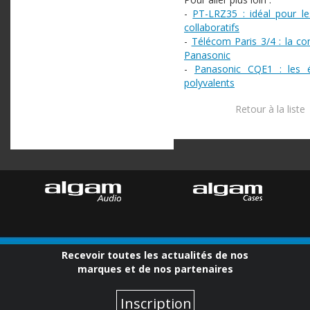
-
PT-LRZ35 : idéal pour l
collaboratifs
-
Télécom Paris 3/4 : la co
Panasonic
-
Panasonic CQE1 : les 
polyvalents
Retour à la liste
Recevoir toutes les actualités de nos
marques et de nos partenaires
Inscription