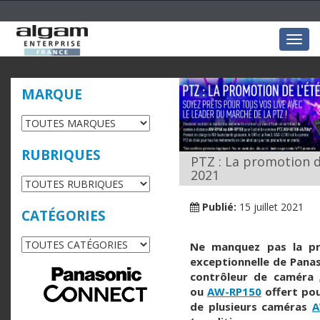
Togg
navig
MARQUE
RUBRIQUES
PTZ : La promotion d
2021
Publié:
15 juillet 2021
CATÉGORIES
Ne manquez pas la p
exceptionnelle de Panas
contrôleur de caméra
ou
AW-RP150
offert pou
de plusieurs caméras
A