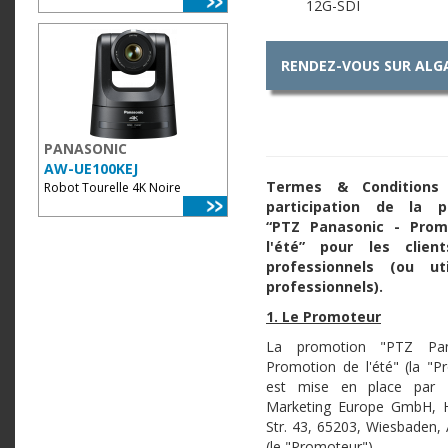
12G-SDI
RENDEZ-VOUS SUR ALG
PANASONIC
AW-UE100KEJ
Termes & Conditions
Robot Tourelle 4K Noire
participation de la p
“PTZ Panasonic - Prom
l'été” pour les client
professionnels (ou uti
professionnels).
1. Le Promoteur
La promotion "PTZ Pan
Promotion de l'été" (la "P
est mise en place par 
Marketing Europe GmbH, 
Str. 43, 65203, Wiesbaden,
(le "Promoteur").