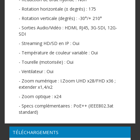
- Rotation horizontale (± degrés) : 175
- Rotation verticale (degrés) : -30°/+ 210°
- Sorties Audio/Vidéo : HDMI, RJ45, 3G-SDI, 12G-
SDI
- Streaming HD/SD en IP : Oui
- Température de couleur variable : Oui
- Tourelle (motorisée) : Oui
- Ventilateur : Oui
- Zoom numérique : I.Zoom UHD x28/FHD x36 ;
extender x1,4/x2
- Zoom optique : x24
- Specs complémentaires : PoE++ (IEEE802.3at
standard)
TÉLÉCHARGEMENTS